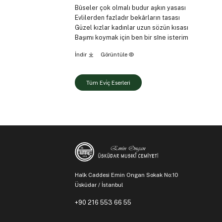
Bûseler çok olmalı budur aşkın yasası
Evlilerden fazladır bekârların tasası
Güzel kızlar kadınlar uzun sözün kısası
Başımı koymak için ben bir sîne isterim
İndir
Görüntüle
Tüm Evi̇ç Eserleri
Halk Caddesi Emin Ongan Sokak No:10
Üsküdar / İstanbul
+90 216 553 66 55