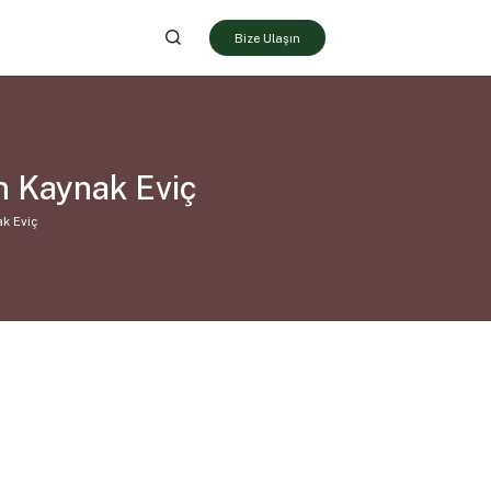
Bize Ulaşın
in Kaynak Eviç
ak Eviç