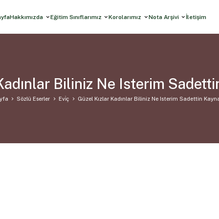
ayfa
Hakkımızda
Eğitim Sınıflarımız
Korolarımız
Nota Arşivi
İletişim
Kadınlar Biliniz Ne Isterim Sadett
yfa
Sözlü Eserler
Evi̇ç
Güzel Kızlar Kadınlar Biliniz Ne Isterim Sadettin Kayn