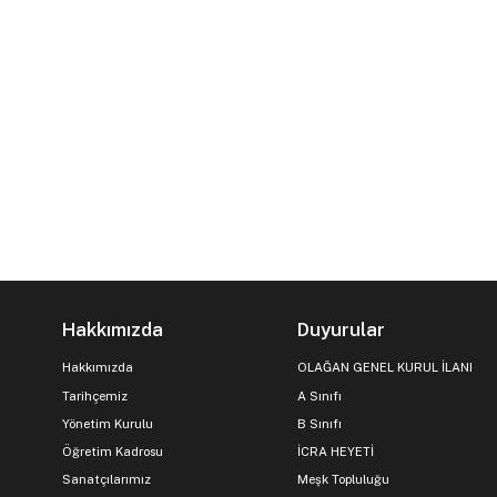
Hakkımızda
Duyurular
Hakkımızda
OLAĞAN GENEL KURUL İLANI
Tarihçemiz
A Sınıfı
Yönetim Kurulu
B Sınıfı
Öğretim Kadrosu
İCRA HEYETİ
Sanatçılarımız
Meşk Topluluğu