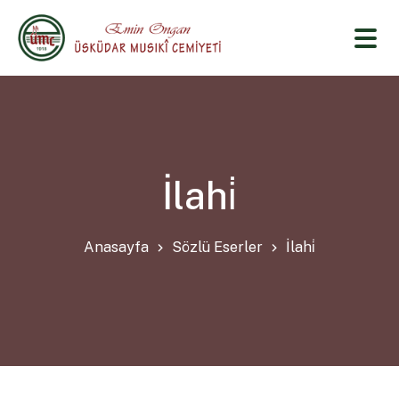
İlahi̇
Anasayfa
Sözlü Eserler
İlahi̇