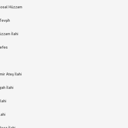
 Kosal Hüzzam
Tevşih
üzzam İlahi
Nefes
ir Ateş İlahi
ah İlahi
lahi
lahi
icaz İlahi