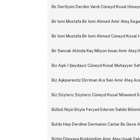
Bir Dertliyim Derdim Vardı Cüneyd Kosal Hüseyni
Bir Ismi Mustafa Bir Ismi Ahmed Amir Ateş Segah
Bir Ismi Mustafa Bir Ismi Ahmed Cüneyd Kosal Hu
Bir Sancak Altında Kaç Milyon Insan Amir Ateş 
Biz Aşık-I Şeydayız Cüneyd Kosal Muhayyer İlah
Biz Aşkperestiz Din Iman Ara Sen Amir Ateş Ace
Biz Söyleriz Söyleriz Cüneyd Kosal Nihavend İl
Bülbül Niçin Böyle Feryad Edersin Sahibi Bilinmi
Buldu Hep Derdine Dermanını Canlar Bu Gece Am
Bütün Dünyaya Küskündüm Amir Ateş Uşşak İlah