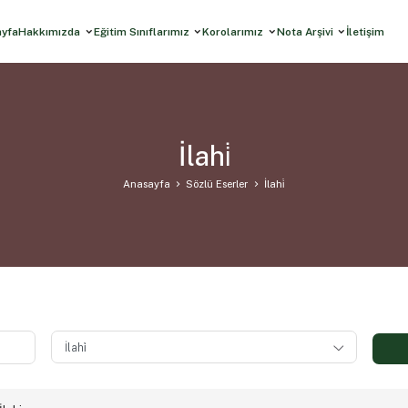
ayfa
Hakkımızda
Eğitim Sınıflarımız
Korolarımız
Nota Arşivi
İletişim
İlahi̇
Anasayfa
Sözlü Eserler
İlahi̇