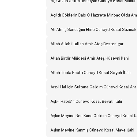
Aç Gözün Gafletden Uyan Cüneyd Kosal Mahur İ
Açıldı Göklerin Babı O Hazrete Minbac Oldu Amir
Ali Almış Sancağını Eline Cüneyd Kosal Suzinak 
Allah Allah İllallah Amir Ateş Bestenigar
Allah Birdir Müjdesi Amir Ateş Hüseyni İlahi
Allah Teala Rabb'i Cüneyd Kosal Segah İlahi
Arz-I Hal Için Sultane Geldim Cüneyd Kosal Araz
Aşk-I Habib'in Cüneyd Kosal Beyati İlahi
Aşkın Meyine Ben Kane Geldim Cüneyd Kosal Uş
Aşkın Meyine Kanmış Cüneyd Kosal Maye İlahi