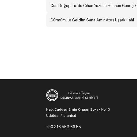
Çün Doğup Tutdu Cihan Yüzünü Hüsnün Güneşi 
Cürmüm Ile Geldim Sana Amir Ateş Uşşak İlahi
Halk Caddesi Emin Ongan Sokak No:10
Üsküdar / İstanbul
+90 216 553 66 55