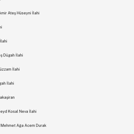
Amir Ateş Hüseyni İlahi
hi
lahi
ş Dügah İlahi
üzzam İlahi
ah İlahi
akaşiran
eyd Kosal Neva İlahi
ur Mehmet Ağa Acem Durak