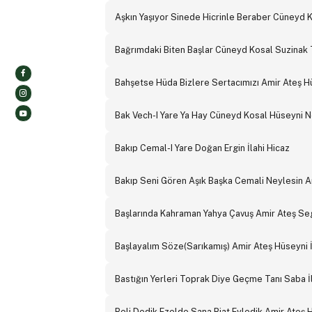
Aşkın Yaşıyor Sinede Hicrinle Beraber Cüneyd
Bağrımdaki Biten Başlar Cüneyd Kosal Suzinak 
Bahşetse Hüda Bizlere Sertacımızı Amir Ateş H
Bak Vech-I Yare Ya Hay Cüneyd Kosal Hüseyni 
Bakıp Cemal-I Yare Doğan Ergin İlahi Hicaz
Bakıp Seni Gören Aşık Başka Cemali Neylesin Am
Başlarında Kahraman Yahya Çavuş Amir Ateş Seg
Başlayalım Söze(Sarıkamış) Amir Ateş Hüseyni İ
Bastığın Yerleri Toprak Diye Geçme Tanı Saba İ
Beli Dedik Ezelde Sana Biat Eyledik Amir Ateş H