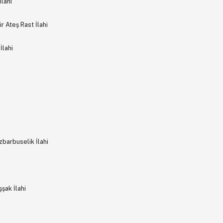
lahi
 Ateş Rast İlahi
İlahi
barbuselik İlahi
şak İlahi