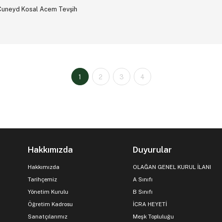
Cuneyd Kosal Acem Tevşih
1
2
3
4
Hakkımızda
Duyurular
Hakkımızda
OLAĞAN GENEL KURUL İLANI
Tarihçemiz
A Sınıfı
Yönetim Kurulu
B Sınıfı
Öğretim Kadrosu
İCRA HEYETİ
Sanatçılarımız
Meşk Topluluğu