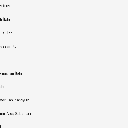
 İlahi
 İlahi
zi İlahi
Hüzzam İlahi
i
maşiran İlahi
ahi
yor İlahi Karcığar
ir Ateş Saba İlahi
i