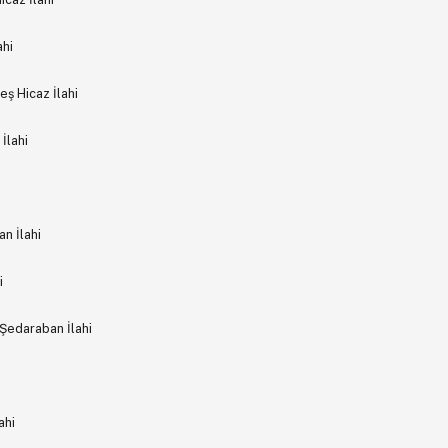
ahi
eş Hicaz İlahi
İlahi
n İlahi
i
Şedaraban İlahi
ahi