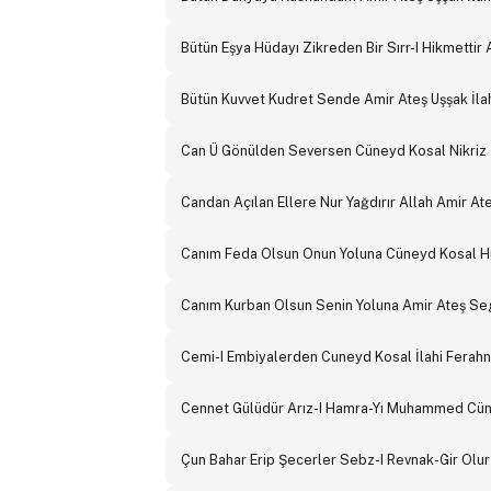
Bütün Eşya Hüdayı Zikreden Bir Sırr-I Hikmettir 
Bütün Kuvvet Kudret Sende Amir Ateş Uşşak İla
Can Ü Gönülden Seversen Cüneyd Kosal Nikriz İ
Candan Açılan Ellere Nur Yağdırır Allah Amir Ate
Canım Feda Olsun Onun Yoluna Cüneyd Kosal H
Canım Kurban Olsun Senin Yoluna Amir Ateş Seg
Cemi-I Embiyalerden Cuneyd Kosal İlahi Ferahn
Cennet Gülüdür Arız-I Hamra-Yı Muhammed Cün
Çun Bahar Erip Şecerler Sebz-I Revnak-Gir Ol