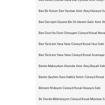
Ben Bir Kulum Sen Yaratan Amir Ateş Hüseyni İl
Ben Dervişim Diyene Bin Ün Idesim Gelir Amir At
Ben Dost Ile Dost Olmuşam Cüneyd Kosal Neva 
Ben Yürürem Yana Yane Cüneyd Kosal Huzi İlahi
Ben Yürürem Yane Yane Cüneyd Kosal Acemaşira
Benim Maksudum Alemde Amir Ateş Beyati İlah
Benim Şeyhim Seni Hakk'a Yetirir Cüneyd Kosal 
Bilmem N'ideyim Cüneyd Kosal Hüseyni İlahi
Bir Derde Mübtelayım Cüneyd Kosal Müstear İl