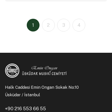
1
2
3
4
Halk Caddesi Emin Ongan Sokak No:10
Üsküdar / İstanbul
+90 216 553 66 55