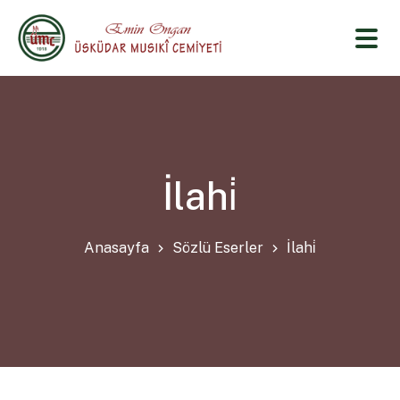
İlahi̇
Anasayfa
Sözlü Eserler
İlahi̇