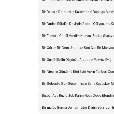
Bir Bakışla Doldurdun Kalbimdeki Boşluğu Metin
Bir Dudak Bükdün Devirdin Bade-I Gülgunumu K
Bir Esmere Gönül Verdim Kemani Serkis Sucuya
Bir Gören Bir Dem Unutmaz Sen Gibi Bir Mehveşi 
Bir Gün Bülbülü Düşünüp Alaeddin Pakyüz Eviç
Bir Nigahın Gönlümü Etdi Esiri Aşkın Tanburi Cem
Bir Sebeple Sen Gücenmişsin Bana Kazasker Mus
Bülbül Asa Ruz Ü Şeb Karım Neva Dede Efendi E
Burma Da Burma Duman Tüter Dağın Serinden E