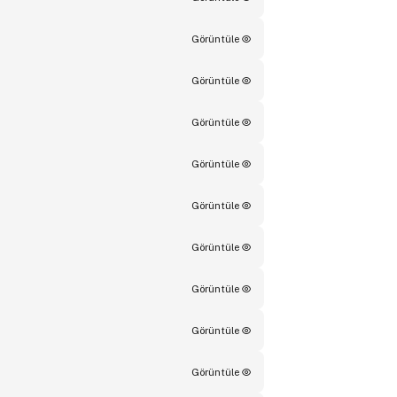
Görüntüle
Görüntüle
Görüntüle
Görüntüle
Görüntüle
Görüntüle
Görüntüle
Görüntüle
Görüntüle