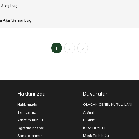
 Ateş Eviç
a Ağır Semai Eviç
1
2
3
Hakkımızda
Duyurular
Hakkımızda
OLAĞAN GENEL KURUL İLANI
Tarihçemiz
A Sınıfı
Yönetim Kurulu
B Sınıfı
Öğretim Kadrosu
İCRA HEYETİ
Sanatçılarımız
Meşk Topluluğu