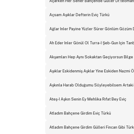
Açarken Her Seher Bahçende Güller Dr.teoman 
Açsam Aşıklar Defterin Eviç Türkü
Ağlar Inler Payine Yüzler Sürer Gönlüm Gözüm 
Ah Eder Inler Gönül Ol Turra-I Şeb-Gun Için Tanb
Akşamları Hep Aynı Sokaktan Geçiyorsun Bilge
Aşıklar Eskidenmiş Aşklar Yine Eskiden Nazmi Ö
Aşkınla Harab Olduğumu Söyleyebilsem Artaki
Ateş-I Aşkın Senin Ey Mehlika Rıfat Bey Eviç
Atladım Bahçene Girdim Eviç Türkü
Atladım Bahçene Girdim Gülleri Fincan Gibi Türk