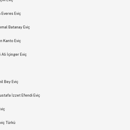
 Everes Eviç
emal Batanay Eviç
n Kanto Eviç
Ali İçinger Eviç
il Bey Eviç
tafa İzzet Efendi Eviç
viç
viç Türkü