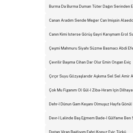
Burma Da Burma Duman Tüter Dağın Serinden E
Canan Aradım Sende Meğer Can Imişsin Alaeddi
Canın Kimi Isterse Görüş Gayri Karışmam Erol S
Çeşmi Mahmuru Siyahı Süzme Basmacı Abdi Efe
Çevrilir Başıma Cihan Dar Olur Emin Ongan Eviç
Çırçır Suyu Gözyaşlarıdır Aşkıma Sel Sel Amir A
Çok Mu Figanım Ol Gül-I Ziba-Hıram Için Dilhaya
Dehr-I Dûnun Gam Keşanı Olmuşuz Hayfa Gönül 
Devr-I Lalinde Baş Eğmem Bade-I Gülfame Ben Sa
Dıştan Viran Bağlıyım Fahri Kopuz Eviç Türkü