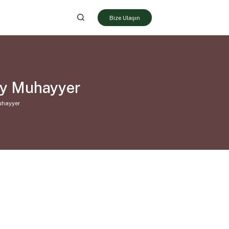
Bize Ulaşın
ey Muhayyer
uhayyer