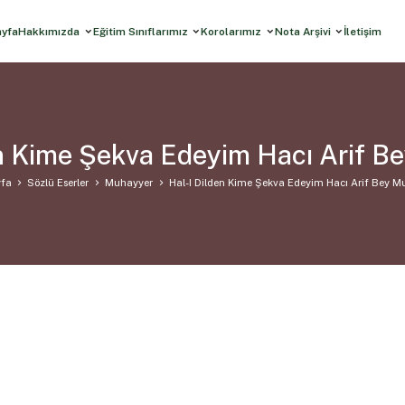
ayfa
Hakkımızda
Eğitim Sınıflarımız
Korolarımız
Nota Arşivi
İletişim
en Kime Şekva Edeyim Hacı Arif B
fa
Sözlü Eserler
Muhayyer
Hal-I Dilden Kime Şekva Edeyim Hacı Arif Bey M