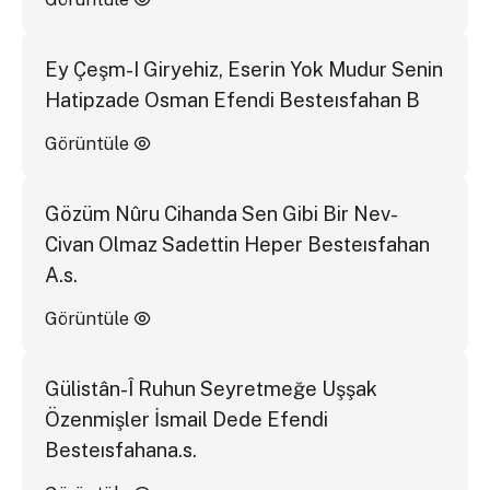
Ey Çeşm-I Giryehiz, Eserin Yok Mudur Senin
Hatipzade Osman Efendi Besteısfahan B
Görüntüle
Gözüm Nûru Cihanda Sen Gibi Bir Nev-
Civan Olmaz Sadettin Heper Besteısfahan
A.s.
Görüntüle
Gülistân-Î Ruhun Seyretmeğe Uşşak
Özenmişler İsmail Dede Efendi
Besteısfahana.s.