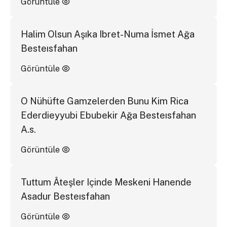
Görüntüle
Halim Olsun Aşıka Ibret-Numa İsmet Ağa
Besteısfahan
Görüntüle
O Nühüfte Gamzelerden Bunu Kim Rica
Ederdieyyubi Ebubekir Ağa Besteısfahan
A.s.
Görüntüle
Tuttum Âteşler Içinde Meskeni Hanende
Asadur Besteısfahan
Görüntüle