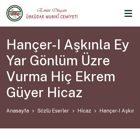
Hançer-I Aşkınla Ey
Yar Gönlüm Üzre
Vurma Hiç Ekrem
Güyer Hicaz
Anasayfa
Sözlü Eserler
Hi̇caz
Hançer-I Aşkınl