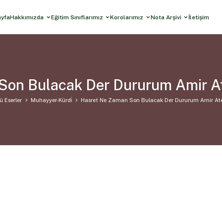
ayfa
Hakkımızda
Eğitim Sınıflarımız
Korolarımız
Nota Arşivi
İletişim
Son Bulacak Der Dururum Amir A
ü Eserler
Muhayyer-Kürdi̇
Hasret Ne Zaman Son Bulacak Der Dururum Amir At