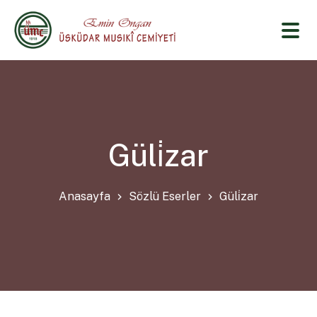
Güli̇zar
Anasayfa
Sözlü Eserler
Güli̇zar