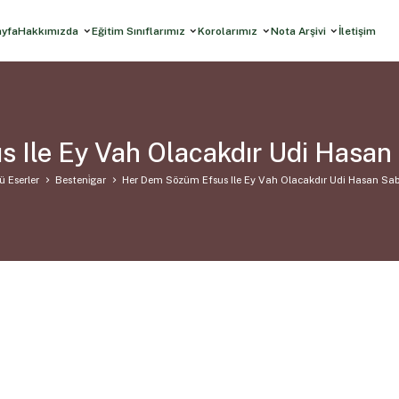
ayfa
Hakkımızda
Eğitim Sınıflarımız
Korolarımız
Nota Arşivi
İletişim
 Ile Ey Vah Olacakdır Udi Hasan 
ü Eserler
Besteni̇gar
Her Dem Sözüm Efsus Ile Ey Vah Olacakdır Udi Hasan Sab