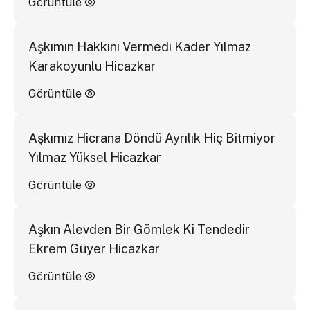
Görüntüle
Aşkımın Hakkını Vermedi Kader Yılmaz
Karakoyunlu Hicazkar
Görüntüle
Aşkımız Hicrana Döndü Ayrılık Hiç Bitmiyor
Yılmaz Yüksel Hicazkar
Görüntüle
Aşkın Alevden Bir Gömlek Ki Tendedir
Ekrem Güyer Hicazkar
Görüntüle