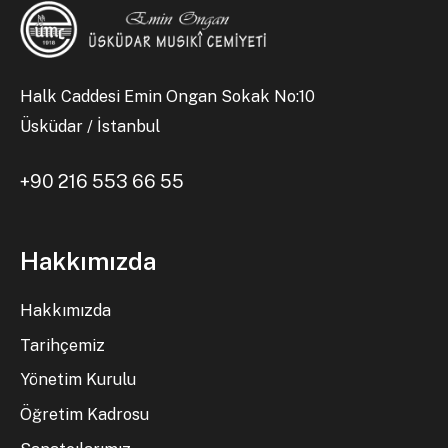
Halk Caddesi Emin Ongan Sokak No:10
Üsküdar / İstanbul
+90 216 553 66 55
Hakkımızda
Hakkımızda
Tarihçemiz
Yönetim Kurulu
Öğretim Kadrosu