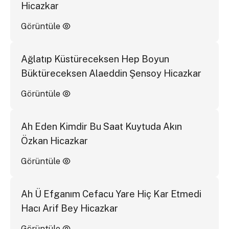
Hicazkar
Görüntüle
Ağlatıp Küstüreceksen Hep Boyun
Büktüreceksen Alaeddin Şensoy Hicazkar
Görüntüle
Ah Eden Kimdir Bu Saat Kuytuda Akın
Özkan Hicazkar
Görüntüle
Ah Ü Efganım Cefacu Yare Hiç Kar Etmedi
Hacı Arif Bey Hicazkar
Görüntüle