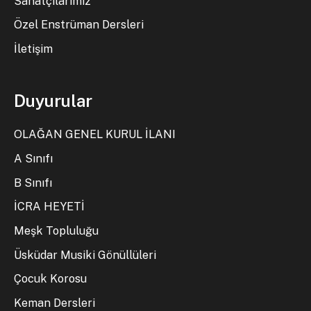
Sanatçılarımız
Özel Enstrüman Dersleri
İletişim
Duyurular
OLAĞAN GENEL KURUL İLANI
A Sınıfı
B Sınıfı
İCRA HEYETİ
Meşk Topluluğu
Üsküdar Musiki Gönüllüleri
Çocuk Korosu
Keman Dersleri