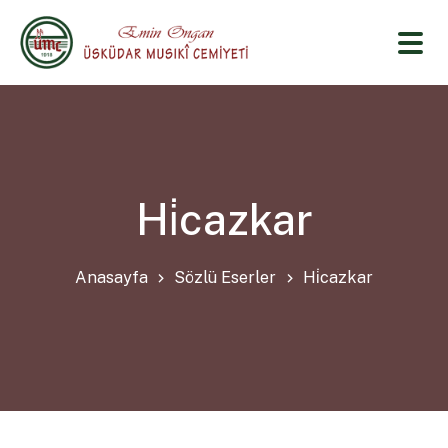
Hi̇cazkar
Anasayfa
Sözlü Eserler
Hi̇cazkar