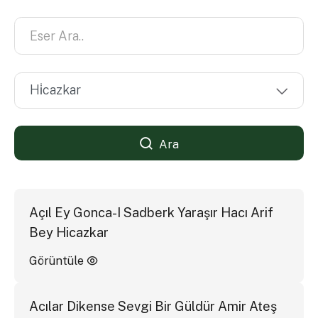
Ara
Açıl Ey Gonca-I Sadberk Yaraşır Hacı Arif
Bey Hicazkar
Görüntüle
Acılar Dikense Sevgi Bir Güldür Amir Ateş