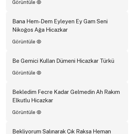
Görüntüle
Bana Hem-Dem Eyleyen Ey Gam Seni
Nikoğos Ağa Hicazkar
Görüntüle
Be Gemici Kullan Dümeni Hicazkar Türkü
Görüntüle
Bekledim Fecre Kadar Gelmedin Ah Rakım
Elkutlu Hicazkar
Görüntüle
Bekliyorum Salınarak Çık Raksa Heman