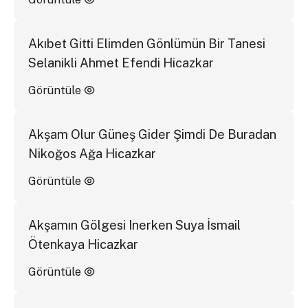
Akıbet Gitti Elimden Gönlümün Bir Tanesi
Selanikli Ahmet Efendi Hicazkar
Görüntüle
Akşam Olur Güneş Gider Şimdi De Buradan
Nikoğos Ağa Hicazkar
Görüntüle
Akşamın Gölgesi Inerken Suya İsmail
Ötenkaya Hicazkar
Görüntüle