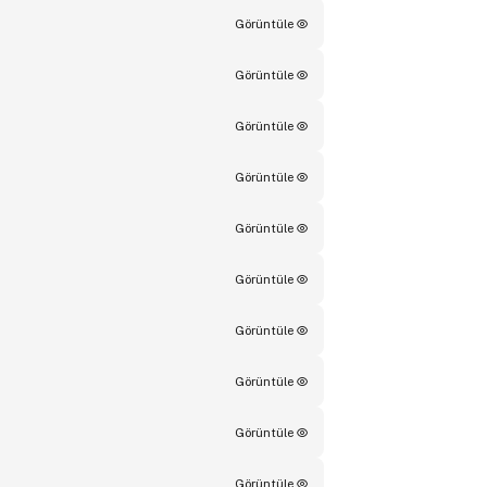
Görüntüle
Görüntüle
Görüntüle
Görüntüle
Görüntüle
Görüntüle
Görüntüle
Görüntüle
Görüntüle
Görüntüle