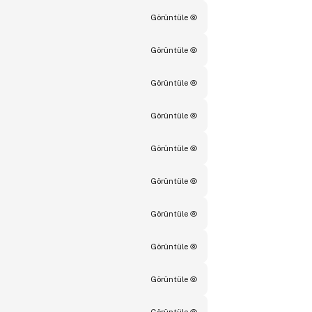
Görüntüle
Görüntüle
Görüntüle
Görüntüle
Görüntüle
Görüntüle
Görüntüle
Görüntüle
Görüntüle
Görüntüle