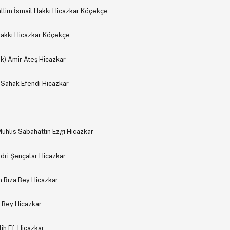
im İsmail Hakkı Hicazkar Köçekçe
akkı Hicazkar Köçekçe
k) Amir Ateş Hicazkar
 Sahak Efendi Hicazkar
Muhlis Sabahattin Ezgi Hicazkar
ri Şençalar Hicazkar
n Rıza Bey Hicazkar
i Bey Hicazkar
ih Ef. Hicazkar