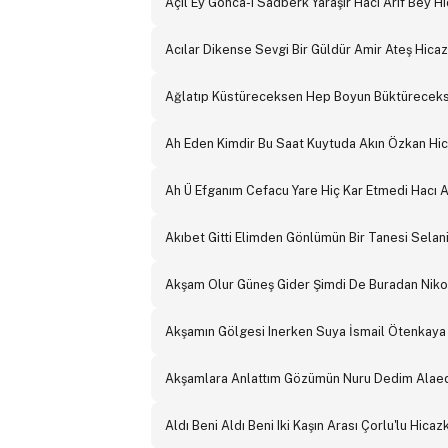
Açıl Ey Gonca-I Sadberk Yaraşır Hacı Arif Bey H
Acılar Dikense Sevgi Bir Güldür Amir Ateş Hica
Ağlatıp Küstüreceksen Hep Boyun Büktüreceks
Ah Eden Kimdir Bu Saat Kuytuda Akın Özkan Hi
Ah Ü Efganım Cefacu Yare Hiç Kar Etmedi Hacı A
Akıbet Gitti Elimden Gönlümün Bir Tanesi Selan
Akşam Olur Güneş Gider Şimdi De Buradan Nik
Akşamın Gölgesi Inerken Suya İsmail Ötenkaya
Akşamlara Anlattım Gözümün Nuru Dedim Alaed
Aldı Beni Aldı Beni Iki Kaşın Arası Çorlu'lu Hicaz