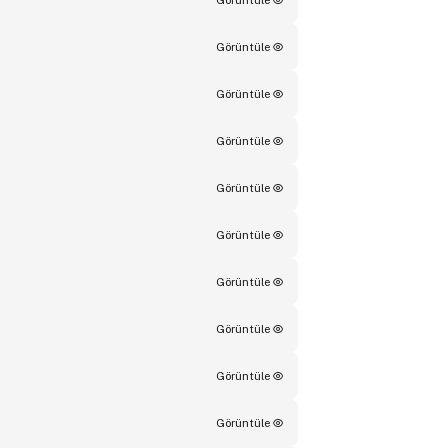
Görüntüle
Görüntüle
Görüntüle
Görüntüle
Görüntüle
Görüntüle
Görüntüle
Görüntüle
Görüntüle