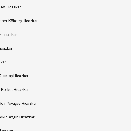
Bey Hicazkar
eser Kökdeş Hicazkar
z Hicazkar
icazkar
zkar
Altıntaş Hicazkar
 Korkut Hicazkar
din Yavaşca Hicazkar
ıdkı Sezgin Hicazkar
Hicazkar