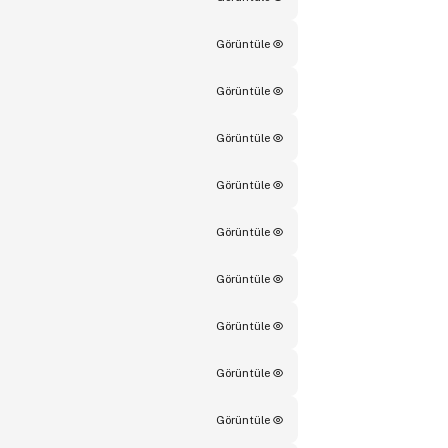
Görüntüle
Görüntüle
Görüntüle
Görüntüle
Görüntüle
Görüntüle
Görüntüle
Görüntüle
Görüntüle