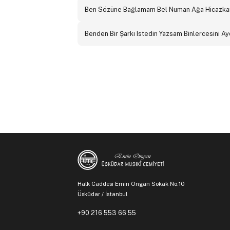
Ben Sözüne Bağlamam Bel Numan Ağa Hicazk
Benden Bir Şarkı Istedin Yazsam Binlercesini Ay
Halk Caddesi Emin Ongan Sokak No:10
Üsküdar / İstanbul
+90 216 553 66 55