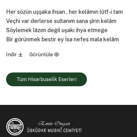
Her sözün uşşaka ihsan , her kelâmın lûtf-i tam
Veçhi var derlerse sultanım sana şîrin kelâm
Söylemek lâzım değil uşakı ihya etmeğe
Bir görünmek bestir ey İsa nefes mala kelâm
İndir
Görüntüle
Tüm Hi̇sarbuseli̇k Eserleri