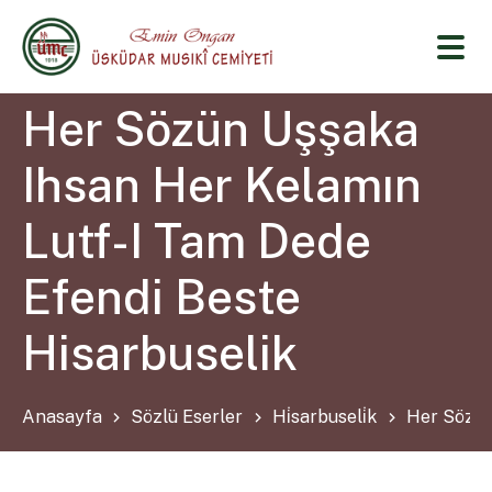
Her Sözün Uşşaka
Ihsan Her Kelamın
Lutf-I Tam Dede
Efendi Beste
Hisarbuselik
Anasayfa
Sözlü Eserler
Hi̇sarbuseli̇k
Her Sözün