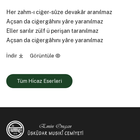
Her zahm-ı ciğer-sûze devakâr aranılmaz
Açsan da ciğergâhını yâre yaranılmaz
Eller sarılır zülf ü perişan taranılmaz
Açsan da ciğergâhını yâre yaranılmaz
İndir
Görüntüle
Tüm Hi̇caz Eserleri