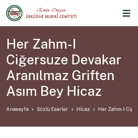
Her Zahm-I
Ciğersuze Devakar
Aranılmaz Griften
Asım Bey Hicaz
Anasayfa
Sözlü Eserler
Hi̇caz
Her Zahm-I Ciğe