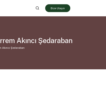
Bize Ulaşın
rrem Akıncı Şedaraban
m Akıncı Şedaraban