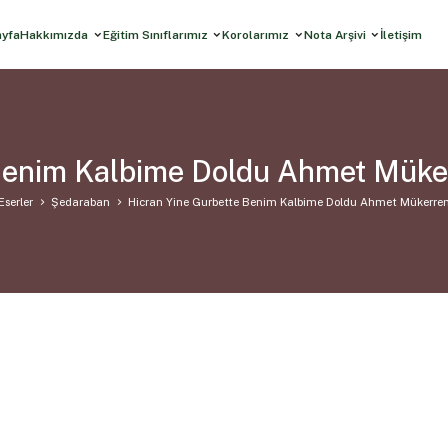
ayfa
Hakkımızda
Eğitim Sınıflarımız
Korolarımız
Nota Arşivi
İletişim
 Benim Kalbime Doldu Ahmet Müke
Eserler
Şedaraban
Hicran Yine Gurbette Benim Kalbime Doldu Ahmet Mükerre