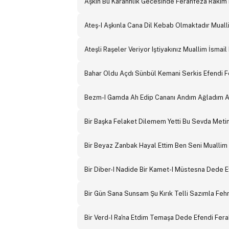
Aşkın Bu Karannlık Gecesinde Ferahfeza Rakım 
Ateş-I Aşkınla Cana Dil Kebab Olmaktadır Muall
Ateşli Raşeler Veriyor Iştiyakınız Muallim İsmai
Bahar Oldu Açdı Sünbül Kemani Serkis Efendi 
Bezm-I Gamda Ah Edip Cananı Andım Ağladım A
Bir Başka Felaket Dilemem Yetti Bu Sevda Meti
Bir Beyaz Zanbak Hayal Ettim Ben Seni Muallim
Bir Diber-I Nadide Bir Kamet-I Müstesna Dede 
Bir Gün Sana Sunsam Şu Kırık Telli Sazımla Fe
Bir Verd-I Ra'na Etdim Temaşa Dede Efendi Fer