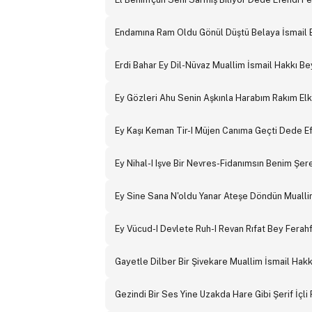
Endamına Ram Oldu Gönül Düştü Belaya İsmail 
Erdi Bahar Ey Dil-Nüvaz Muallim İsmail Hakkı B
Ey Gözleri Ahu Senin Aşkınla Harabım Rakım El
Ey Kaşı Keman Tir-I Müjen Canıma Geçti Dede E
Ey Nihal-I Işve Bir Nevres-Fidanımsın Benim Şe
Ey Sine Sana N'oldu Yanar Ateşe Döndün Mualli
Ey Vücud-I Devlete Ruh-I Revan Rıfat Bey Ferah
Gayetle Dilber Bir Şivekare Muallim İsmail Hak
Gezindi Bir Ses Yine Uzakda Hare Gibi Şerif İçli