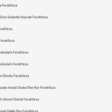
a Ferahfeza
 Dolu Sadettin Kaynak Ferahfeza
erahfeza
 Ferahfeza
 Üsküdarlı Ferahfeza
 Üsküdarlı Ferahfeza
m Elkutlu Ferahfeza
zade İsmail Dede Efen Kâr Ferahfeza
kli Ahmet Efendi Ferahfeza
smail Hakkı Bey Ferahfeza