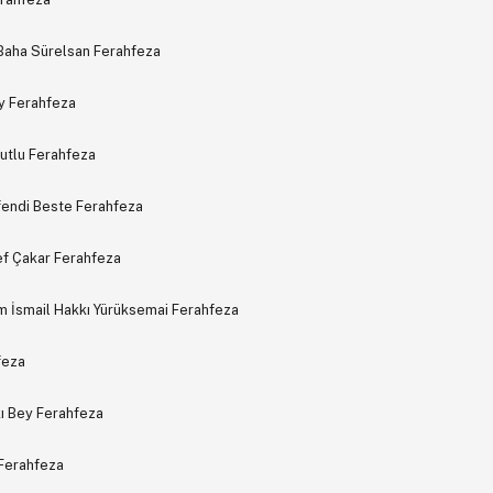
Baha Sürelsan Ferahfeza
ey Ferahfeza
kutlu Ferahfeza
fendi Beste Ferahfeza
ref Çakar Ferahfeza
m İsmail Hakkı Yürüksemai Ferahfeza
feza
kı Bey Ferahfeza
 Ferahfeza