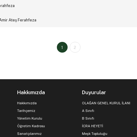
Ferahfeza
 Amir Ateş Ferahfeza
1
2
Hakkımızda
Duyurular
Hakkımızda
OLAĞAN GENEL KURUL İLANI
Tarihçemiz
A Sınıfı
Yönetim Kurulu
B Sınıfı
Öğretim Kadrosu
İCRA HEYETİ
Sanatçılarımız
Meşk Topluluğu