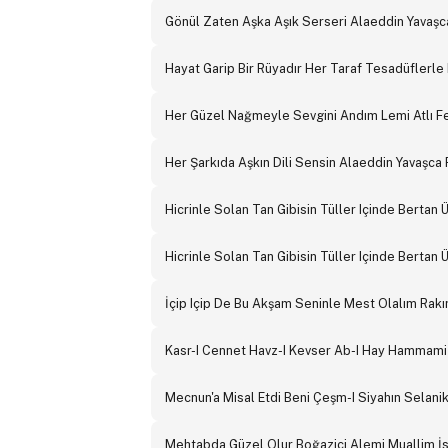
Gönül Zaten Aşka Aşık Serseri Alaeddin Yavaşc
Hayat Garip Bir Rüyadır Her Taraf Tesadüflerle
Her Güzel Nağmeyle Sevgini Andım Lemi Atlı F
Her Şarkıda Aşkın Dili Sensin Alaeddin Yavaşca
Hicrinle Solan Tan Gibisin Tüller Içinde Bertan
Hicrinle Solan Tan Gibisin Tüller Içinde Bertan
İçip Içip De Bu Akşam Seninle Mest Olalım Rakı
Kasr-I Cennet Havz-I Kevser Ab-I Hay Hammami
Mecnun'a Misal Etdi Beni Çeşm-I Siyahın Selani
Mehtabda Güzel Olur Boğaziçi Alemi Muallim İ