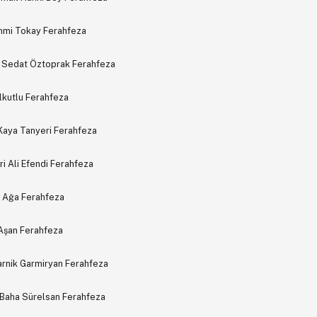
ehmi Tokay Ferahfeza
k Sedat Öztoprak Ferahfeza
lkutlu Ferahfeza
Kaya Tanyeri Ferahfeza
i Ali Efendi Ferahfeza
h Ağa Ferahfeza
 Aşan Ferahfeza
nik Garmiryan Ferahfeza
 Baha Sürelsan Ferahfeza