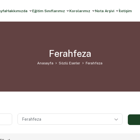
ayfa
Hakkımızda
Eğitim Sınıflarımız
Korolarımız
Nota Arşivi
İletişim
Ferahfeza
Anasayfa
Sözlü Eserler
Ferahfeza