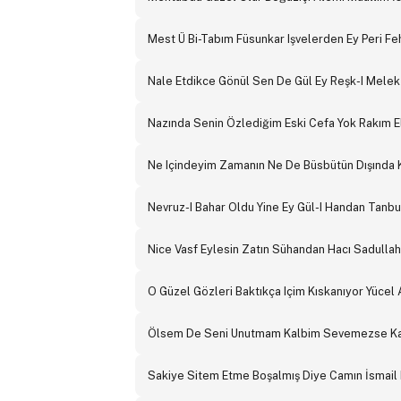
Mest Ü Bi-Tabım Füsunkar Işvelerden Ey Peri F
Nale Etdikce Gönül Sen De Gül Ey Reşk-I Mele
Nazında Senin Özlediğim Eski Cefa Yok Rakım E
Ne Içindeyim Zamanın Ne De Büsbütün Dışında 
Nevruz-I Bahar Oldu Yine Ey Gül-I Handan Tanbur
Nice Vasf Eylesin Zatın Sühandan Hacı Sadulla
O Güzel Gözleri Baktıkça Içim Kıskanıyor Yücel
Ölsem De Seni Unutmam Kalbim Sevemezse Kar
Sakiye Sitem Etme Boşalmış Diye Camın İsmail