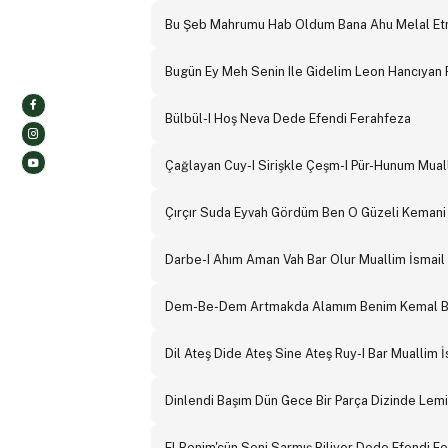
Bu Şeb Mahrumu Hab Oldum Bana Ahu Melal Etm
Bugün Ey Meh Senin Ile Gidelim Leon Hancıyan
Bülbül-I Hoş Neva Dede Efendi Ferahfeza
Çağlayan Cuy-I Sirişkle Çeşm-I Pür-Hunum Mual
Çırçır Suda Eyvah Gördüm Ben O Güzeli Kemani
Darbe-I Ahım Aman Vah Bar Olur Muallim İsmail
Dem-Be-Dem Artmakda Alamım Benim Kemal B
Dil Ateş Dide Ateş Sine Ateş Ruy-I Bar Muallim 
Dinlendi Başım Dün Gece Bir Parça Dizinde Lemi
El Benim'çün Seni Sarmış Biliyor Dede Efendi F