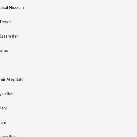
 Kosal Hüzzam
Tevşih
üzzam İlahi
Nefes
ir Ateş İlahi
ah İlahi
lahi
lahi
icaz İlahi