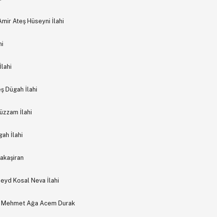
Amir Ateş Hüseyni İlahi
hi
lahi
ş Dügah İlahi
üzzam İlahi
ah İlahi
akaşiran
eyd Kosal Neva İlahi
ur Mehmet Ağa Acem Durak