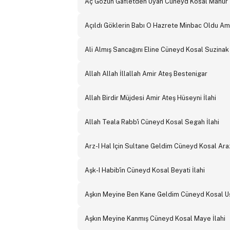
Aç Gözün Gafletden Uyan Cüneyd Kosal Mahur İ
Açıldı Göklerin Babı O Hazrete Minbac Oldu Amir
Ali Almış Sancağını Eline Cüneyd Kosal Suzinak 
Allah Allah İllallah Amir Ateş Bestenigar
Allah Birdir Müjdesi Amir Ateş Hüseyni İlahi
Allah Teala Rabb'i Cüneyd Kosal Segah İlahi
Arz-I Hal Için Sultane Geldim Cüneyd Kosal Araz
Aşk-I Habib'in Cüneyd Kosal Beyati İlahi
Aşkın Meyine Ben Kane Geldim Cüneyd Kosal Uş
Aşkın Meyine Kanmış Cüneyd Kosal Maye İlahi