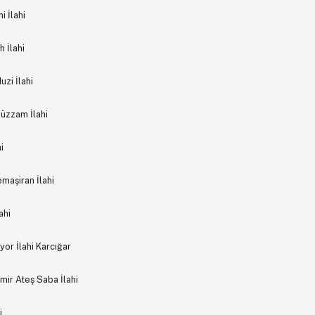
 İlahi
 İlahi
zi İlahi
Hüzzam İlahi
i
maşiran İlahi
ahi
yor İlahi Karcığar
ir Ateş Saba İlahi
i