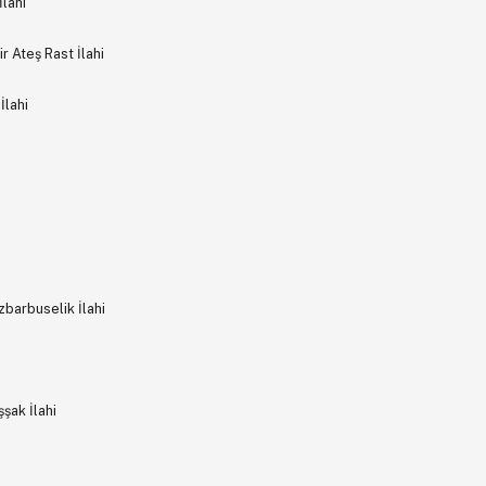
lahi
 Ateş Rast İlahi
İlahi
barbuselik İlahi
şak İlahi