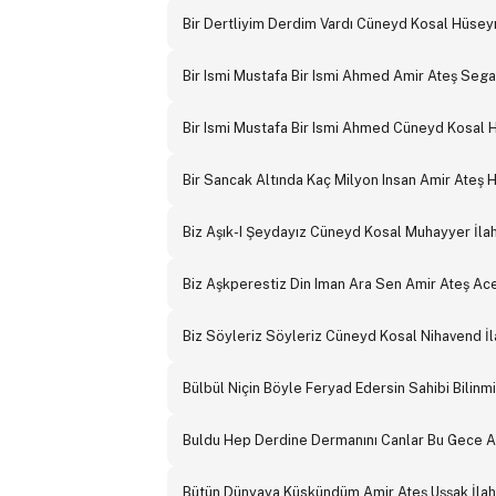
Bir Dertliyim Derdim Vardı Cüneyd Kosal Hüseyni
Bir Ismi Mustafa Bir Ismi Ahmed Amir Ateş Segah
Bir Ismi Mustafa Bir Ismi Ahmed Cüneyd Kosal Hu
Bir Sancak Altında Kaç Milyon Insan Amir Ateş 
Biz Aşık-I Şeydayız Cüneyd Kosal Muhayyer İlah
Biz Aşkperestiz Din Iman Ara Sen Amir Ateş Ace
Biz Söyleriz Söyleriz Cüneyd Kosal Nihavend İl
Bülbül Niçin Böyle Feryad Edersin Sahibi Bilinmi
Buldu Hep Derdine Dermanını Canlar Bu Gece Am
Bütün Dünyaya Küskündüm Amir Ateş Uşşak İlah