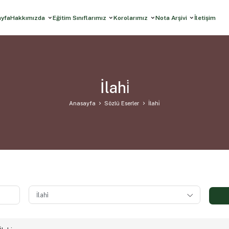
ayfa
Hakkımızda
Eğitim Sınıflarımız
Korolarımız
Nota Arşivi
İletişim
İlahi̇
Anasayfa
Sözlü Eserler
İlahi̇