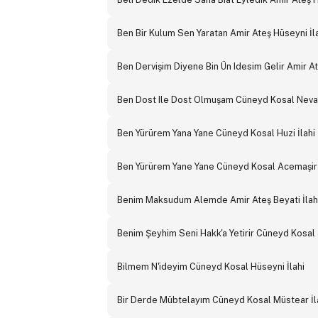
Ben Bir Kulum Sen Yaratan Amir Ateş Hüseyni İl
Ben Dervişim Diyene Bin Ün Idesim Gelir Amir At
Ben Dost Ile Dost Olmuşam Cüneyd Kosal Neva 
Ben Yürürem Yana Yane Cüneyd Kosal Huzi İlahi
Ben Yürürem Yane Yane Cüneyd Kosal Acemaşira
Benim Maksudum Alemde Amir Ateş Beyati İlah
Benim Şeyhim Seni Hakk'a Yetirir Cüneyd Kosal 
Bilmem N'ideyim Cüneyd Kosal Hüseyni İlahi
Bir Derde Mübtelayım Cüneyd Kosal Müstear İl