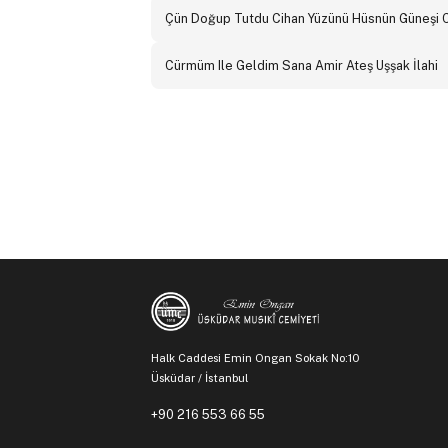
Çün Doğup Tutdu Cihan Yüzünü Hüsnün Güneşi 
Cürmüm Ile Geldim Sana Amir Ateş Uşşak İlahi
Halk Caddesi Emin Ongan Sokak No:10
Üsküdar / İstanbul
+90 216 553 66 55