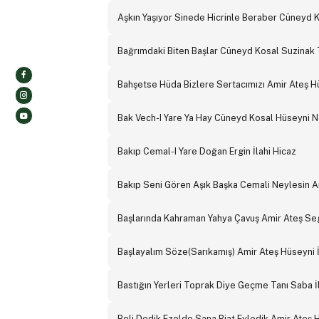
Aşkın Yaşıyor Sinede Hicrinle Beraber Cüneyd
Bağrımdaki Biten Başlar Cüneyd Kosal Suzinak 
Bahşetse Hüda Bizlere Sertacımızı Amir Ateş H
Bak Vech-I Yare Ya Hay Cüneyd Kosal Hüseyni 
Bakıp Cemal-I Yare Doğan Ergin İlahi Hicaz
Bakıp Seni Gören Aşık Başka Cemali Neylesin Am
Başlarında Kahraman Yahya Çavuş Amir Ateş Seg
Başlayalım Söze(Sarıkamış) Amir Ateş Hüseyni İ
Bastığın Yerleri Toprak Diye Geçme Tanı Saba İ
Beli Dedik Ezelde Sana Biat Eyledik Amir Ateş H