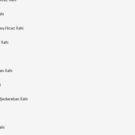
ahi
eş Hicaz İlahi
İlahi
n İlahi
i
Şedaraban İlahi
ahi