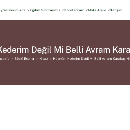
ayfa
Hakkımızda
Eğitim Sınıflarımız
Korolarımız
Nota Arşivi
İletişim
derim Değil Mi Belli Avram Kar
asayfa
Sözlü Eserler
Hi̇caz
Hüznüm Kederim Değil Mi Belli Avram Karakaş H