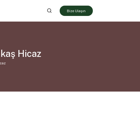
Bize Ulaşın
akaş Hicaz
icaz