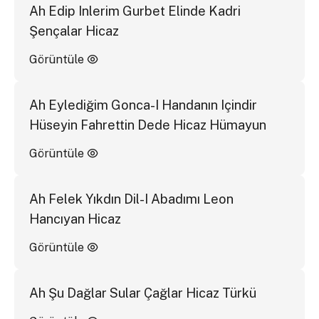
Ah Edip Inlerim Gurbet Elinde Kadri
Şençalar Hicaz
Görüntüle
Ah Eylediğim Gonca-I Handanın Içindir
Hüseyin Fahrettin Dede Hicaz Hümayun
Görüntüle
Ah Felek Yıkdın Dil-I Abadımı Leon
Hancıyan Hicaz
Görüntüle
Ah Şu Dağlar Sular Çağlar Hicaz Türkü