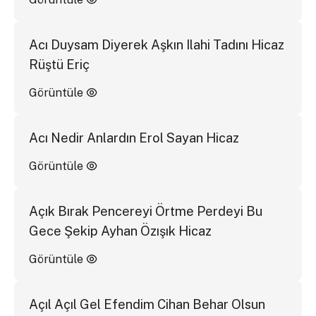
Acı Duysam Diyerek Aşkın Ilahi Tadını Hicaz
Rüştü Eriç
Görüntüle
Acı Nedir Anlardın Erol Sayan Hicaz
Görüntüle
Açık Bırak Pencereyi Örtme Perdeyi Bu
Gece Şekip Ayhan Özışık Hicaz
Görüntüle
Açıl Açıl Gel Efendim Cihan Behar Olsun