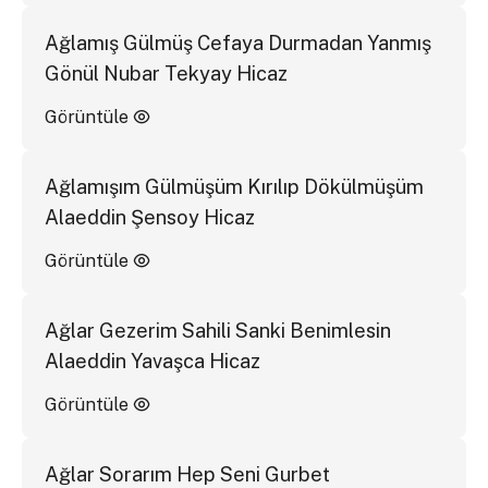
Ağlamış Gülmüş Cefaya Durmadan Yanmış
Gönül Nubar Tekyay Hicaz
Görüntüle
Ağlamışım Gülmüşüm Kırılıp Dökülmüşüm
Alaeddin Şensoy Hicaz
Görüntüle
Ağlar Gezerim Sahili Sanki Benimlesin
Alaeddin Yavaşca Hicaz
Görüntüle
Ağlar Sorarım Hep Seni Gurbet