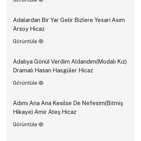
Adalardan Bir Yar Gelir Bizlere Yesari Asım
Arsoy Hicaz
Görüntüle
Adalıya Gönül Verdim Aldandım(Modalı Kız)
Dramalı Hasan Hasgüler Hicaz
Görüntüle
Adımı Ana Ana Kesilse De Nefesim(Bitmiş
Hikaye) Amir Ateş Hicaz
Görüntüle