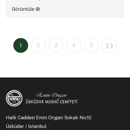
Görüntüle
1
2
3
4
5
❯❯
Halk Caddesi Emin Ongan Sokak No:10
Üsküdar / İstanbul