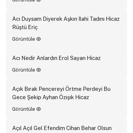
Acı Duysam Diyerek Aşkın Ilahi Tadını Hicaz
Rüştü Eriç
Görüntüle
Acı Nedir Anlardın Erol Sayan Hicaz
Görüntüle
Açık Bırak Pencereyi Örtme Perdeyi Bu
Gece Şekip Ayhan Özışık Hicaz
Görüntüle
Açıl Açıl Gel Efendim Cihan Behar Olsun