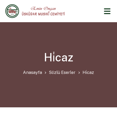
Hi̇caz
Anasayfa
Sözlü Eserler
Hi̇caz