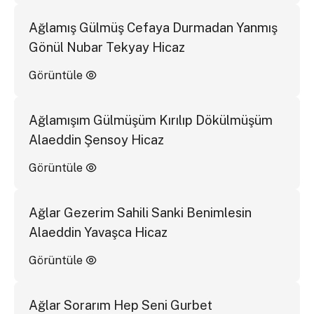
Ağlamış Gülmüş Cefaya Durmadan Yanmış
Gönül Nubar Tekyay Hicaz
Görüntüle
Ağlamışım Gülmüşüm Kırılıp Dökülmüşüm
Alaeddin Şensoy Hicaz
Görüntüle
Ağlar Gezerim Sahili Sanki Benimlesin
Alaeddin Yavaşca Hicaz
Görüntüle
Ağlar Sorarım Hep Seni Gurbet