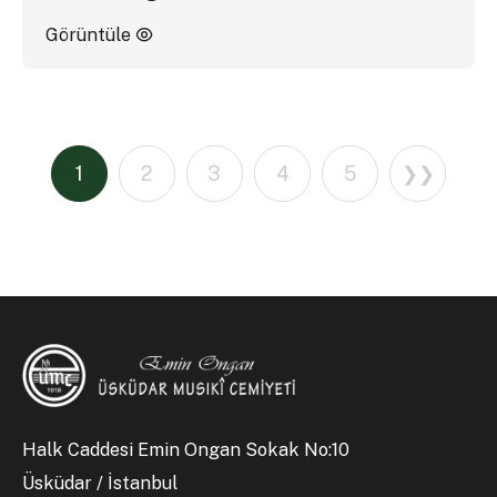
Görüntüle
1
2
3
4
5
❯❯
Halk Caddesi Emin Ongan Sokak No:10
Üsküdar / İstanbul