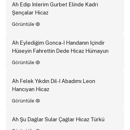
Ah Edip Inlerim Gurbet Elinde Kadri
Şençalar Hicaz
Görüntüle
Ah Eylediğim Gonca-I Handanın Içindir
Hüseyin Fahrettin Dede Hicaz Hümayun
Görüntüle
Ah Felek Yıkdın Dil-I Abadımı Leon
Hancıyan Hicaz
Görüntüle
Ah Şu Dağlar Sular Çağlar Hicaz Türkü