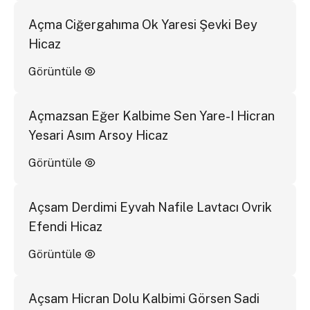
Açma Ciğergahıma Ok Yaresi Şevki Bey
Hicaz
Görüntüle
Açmazsan Eğer Kalbime Sen Yare-I Hicran
Yesari Asım Arsoy Hicaz
Görüntüle
Açsam Derdimi Eyvah Nafile Lavtacı Ovrik
Efendi Hicaz
Görüntüle
Açsam Hicran Dolu Kalbimi Görsen Sadi