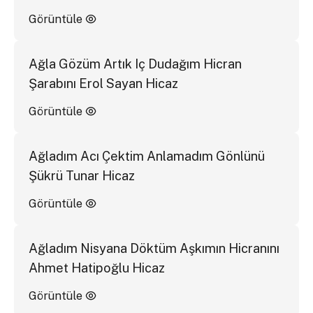
Görüntüle
Ağla Gözüm Artık Iç Dudağım Hicran
Şarabını Erol Sayan Hicaz
Görüntüle
Ağladım Acı Çektim Anlamadım Gönlünü
Şükrü Tunar Hicaz
Görüntüle
Ağladım Nisyana Döktüm Aşkımın Hicranını
Ahmet Hatipoğlu Hicaz
Görüntüle