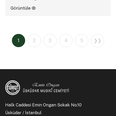
Görüntüle
1
2
3
4
5
❯❯
Halk Caddesi Emin Ongan Sokak No:10
Üsküdar / İstanbul