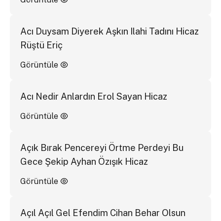
Acı Duysam Diyerek Aşkın Ilahi Tadını Hicaz
Rüştü Eriç
Görüntüle
Acı Nedir Anlardın Erol Sayan Hicaz
Görüntüle
Açık Bırak Pencereyi Örtme Perdeyi Bu
Gece Şekip Ayhan Özışık Hicaz
Görüntüle
Açıl Açıl Gel Efendim Cihan Behar Olsun