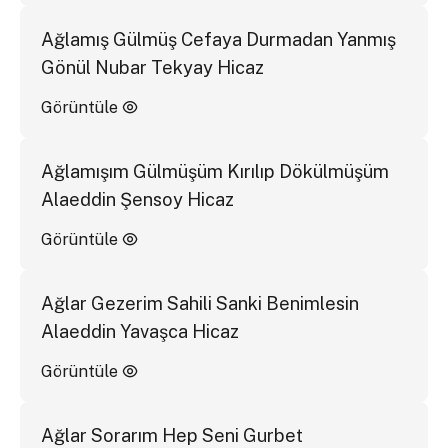
Ağlamış Gülmüş Cefaya Durmadan Yanmış
Gönül Nubar Tekyay Hicaz
Görüntüle
Ağlamışım Gülmüşüm Kırılıp Dökülmüşüm
Alaeddin Şensoy Hicaz
Görüntüle
Ağlar Gezerim Sahili Sanki Benimlesin
Alaeddin Yavaşca Hicaz
Görüntüle
Ağlar Sorarım Hep Seni Gurbet