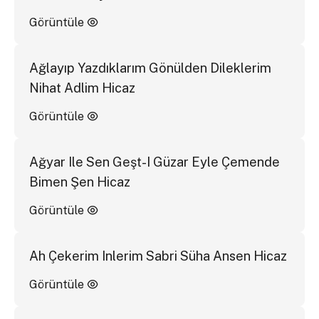
Görüntüle
Ağlayıp Yazdıklarım Gönülden Dileklerim
Nihat Adlim Hicaz
Görüntüle
Ağyar Ile Sen Geşt-I Güzar Eyle Çemende
Bimen Şen Hicaz
Görüntüle
Ah Çekerim Inlerim Sabri Süha Ansen Hicaz
Görüntüle