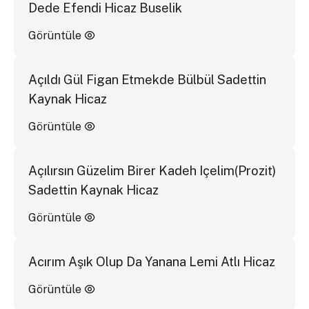
Dede Efendi Hicaz Buselik
Görüntüle
Açıldı Gül Figan Etmekde Bülbül Sadettin
Kaynak Hicaz
Görüntüle
Açılırsın Güzelim Birer Kadeh Içelim(Prozit)
Sadettin Kaynak Hicaz
Görüntüle
Acırım Aşık Olup Da Yanana Lemi Atlı Hicaz
Görüntüle