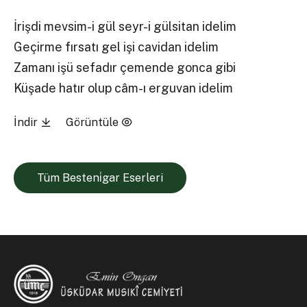
İrişdi mevsim-i gül seyr-i gülsitan idelim
Geçirme fırsatı gel işi cavidan idelim
Zamanı işü sefadır çemende gonca gibi
Küşade hatır olup câm-ı erguvan idelim
İndir
Görüntüle
Tüm Besteni̇gar Eserleri