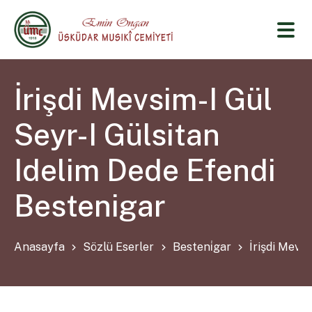
İrişdi Mevsim-I Gül
Seyr-I Gülsitan
Idelim Dede Efendi
Bestenigar
Anasayfa
Sözlü Eserler
Besteni̇gar
İrişdi Mevs