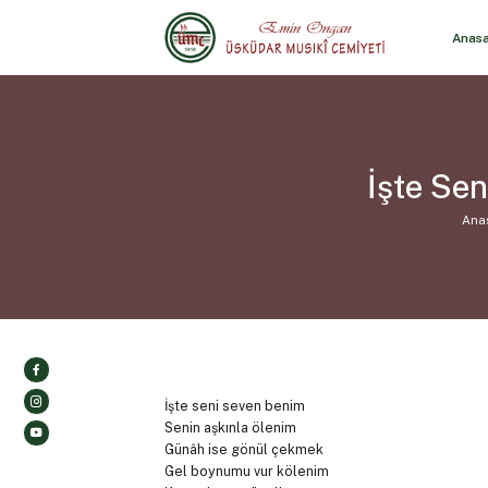
Anas
İşte Se
Ana
İşte seni seven benim
Senin aşkınla ölenim
Günâh ise gönül çekmek
Gel boynumu vur kölenim