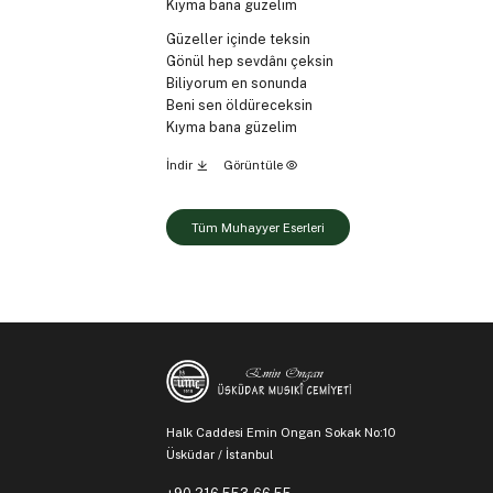
Kıyma bana güzelim
Güzeller içinde teksin
Gönül hep sevdânı çeksin
Biliyorum en sonunda
Beni sen öldüreceksin
Kıyma bana güzelim
İndir
Görüntüle
Tüm Muhayyer Eserleri
Halk Caddesi Emin Ongan Sokak No:10
Üsküdar / İstanbul