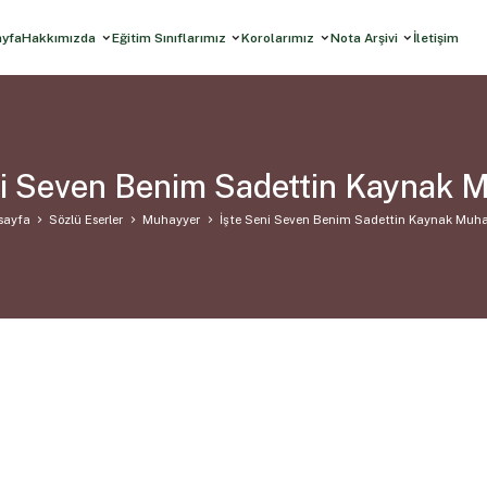
ayfa
Hakkımızda
Eğitim Sınıflarımız
Korolarımız
Nota Arşivi
İletişim
ni Seven Benim Sadettin Kaynak 
sayfa
Sözlü Eserler
Muhayyer
İşte Seni Seven Benim Sadettin Kaynak Muh