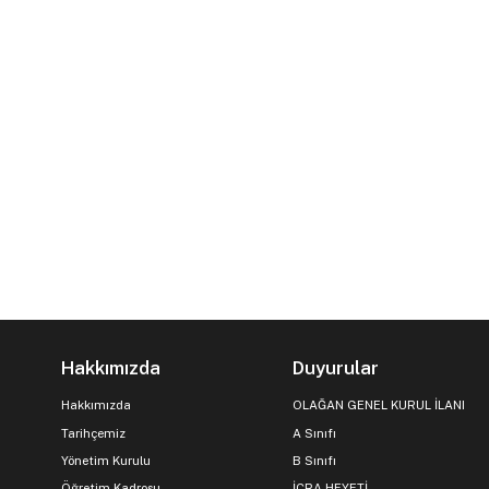
Hakkımızda
Duyurular
Hakkımızda
OLAĞAN GENEL KURUL İLANI
Tarihçemiz
A Sınıfı
Yönetim Kurulu
B Sınıfı
Öğretim Kadrosu
İCRA HEYETİ