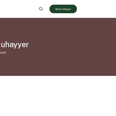
Bize Ulaşın
Muhayyer
ayyer