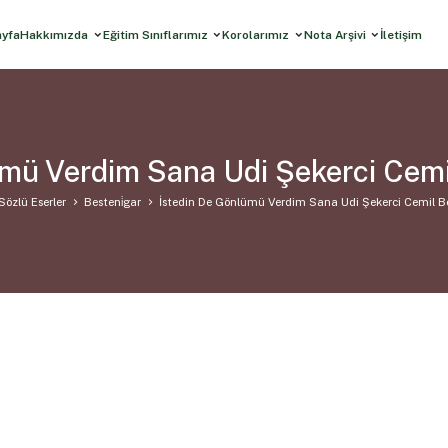
ayfa
Hakkımızda
Eğitim Sınıflarımız
Korolarımız
Nota Arşivi
İletişim
ümü Verdim Sana Udi Şekerci Cemi
Sözlü Eserler
Besteni̇gar
İstedin De Gönlümü Verdim Sana Udi Şekerci Cemil B