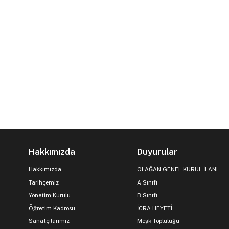
Hakkımızda
Duyurular
Hakkımızda
OLAĞAN GENEL KURUL İLANI
Tarihçemiz
A Sınıfı
Yönetim Kurulu
B Sınıfı
Öğretim Kadrosu
İCRA HEYETİ
Sanatçılarımız
Meşk Topluluğu