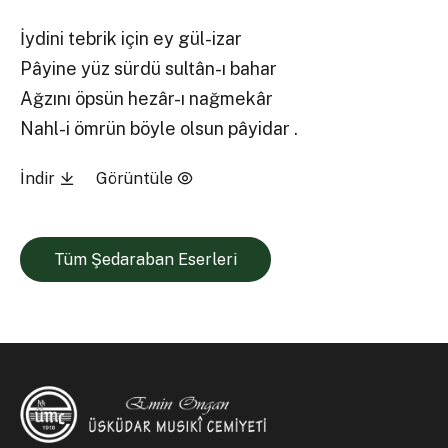
İydini tebrik için ey gül-izar
Pâyine yüz sürdü sultân-ı bahar
Ağzını öpsün hezâr-ı nağmekâr
Nahl-i ömrün böyle olsun pâyidar .
İndir
Görüntüle
Tüm Şedaraban Eserleri