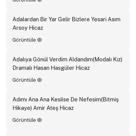
Adalardan Bir Yar Gelir Bizlere Yesari Asım
Arsoy Hicaz
Görüntüle
Adalıya Gönül Verdim Aldandım(Modalı Kız)
Dramalı Hasan Hasgüler Hicaz
Görüntüle
Adımı Ana Ana Kesilse De Nefesim(Bitmiş
Hikaye) Amir Ateş Hicaz
Görüntüle