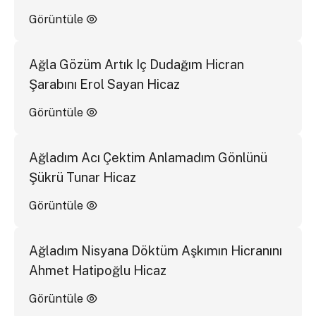
Görüntüle
Ağla Gözüm Artık Iç Dudağım Hicran
Şarabını Erol Sayan Hicaz
Görüntüle
Ağladım Acı Çektim Anlamadım Gönlünü
Şükrü Tunar Hicaz
Görüntüle
Ağladım Nisyana Döktüm Aşkımın Hicranını
Ahmet Hatipoğlu Hicaz
Görüntüle