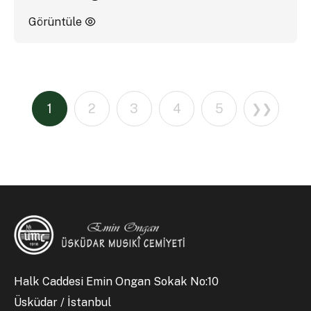
Görüntüle
1
2
3
4
5
❯❯
Halk Caddesi Emin Ongan Sokak No:10
Üsküdar / İstanbul