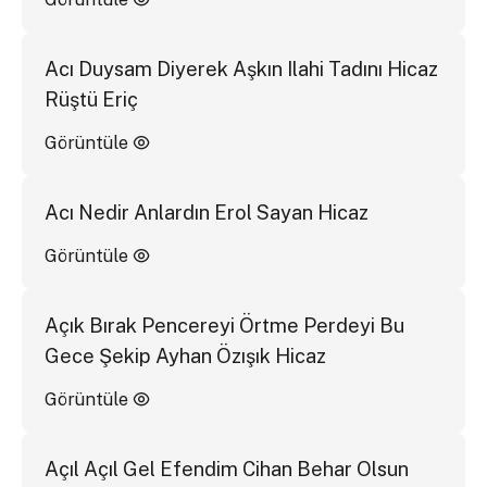
Acı Duysam Diyerek Aşkın Ilahi Tadını Hicaz
Rüştü Eriç
Görüntüle
Acı Nedir Anlardın Erol Sayan Hicaz
Görüntüle
Açık Bırak Pencereyi Örtme Perdeyi Bu
Gece Şekip Ayhan Özışık Hicaz
Görüntüle
Açıl Açıl Gel Efendim Cihan Behar Olsun