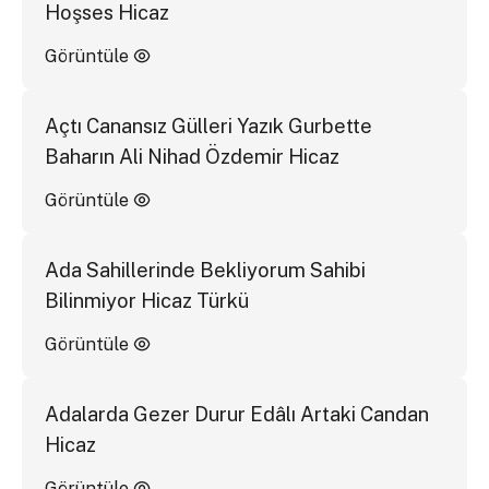
Hoşses Hicaz
Görüntüle
Açtı Canansız Gülleri Yazık Gurbette
Baharın Ali Nihad Özdemir Hicaz
Görüntüle
Ada Sahillerinde Bekliyorum Sahibi
Bilinmiyor Hicaz Türkü
Görüntüle
Adalarda Gezer Durur Edâlı Artaki Candan
Hicaz
Görüntüle