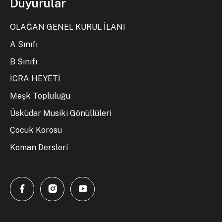
Duyurular
OLAĞAN GENEL KURUL İLANI
A Sınıfı
B Sınıfı
İCRA HEYETİ
Meşk Topluluğu
Üsküdar Musiki Gönüllüleri
Çocuk Korosu
Keman Dersleri