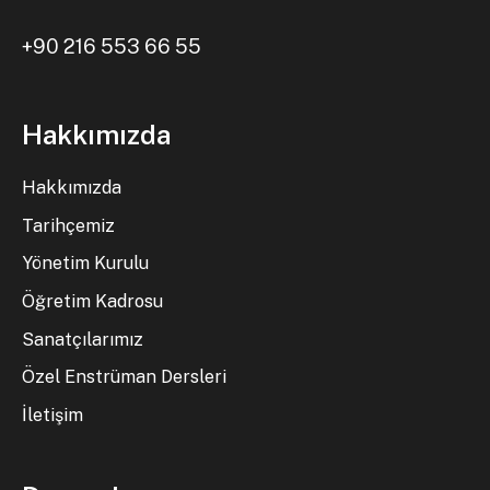
+90 216 553 66 55
Hakkımızda
Hakkımızda
Tarihçemiz
Yönetim Kurulu
Öğretim Kadrosu
Sanatçılarımız
Özel Enstrüman Dersleri
İletişim