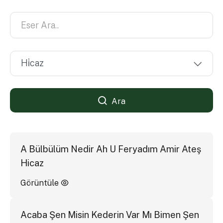
Ara
A Bülbülüm Nedir Ah U Feryadım Amir Ateş
Hicaz
Görüntüle
Acaba Şen Misin Kederin Var Mı Bimen Şen