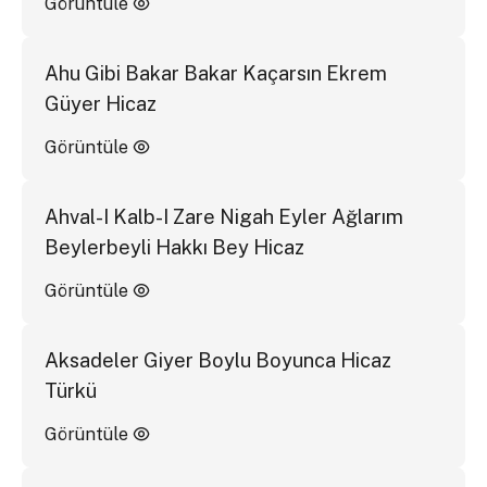
Görüntüle
Ahu Gibi Bakar Bakar Kaçarsın Ekrem
Güyer Hicaz
Görüntüle
Ahval-I Kalb-I Zare Nigah Eyler Ağlarım
Beylerbeyli Hakkı Bey Hicaz
Görüntüle
Aksadeler Giyer Boylu Boyunca Hicaz
Türkü
Görüntüle