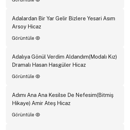
Adalardan Bir Yar Gelir Bizlere Yesari Asım
Arsoy Hicaz
Görüntüle
Adalıya Gönül Verdim Aldandım(Modalı Kız)
Dramalı Hasan Hasgüler Hicaz
Görüntüle
Adımı Ana Ana Kesilse De Nefesim(Bitmiş
Hikaye) Amir Ateş Hicaz
Görüntüle