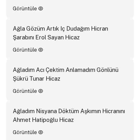
Görüntüle
Ağla Gözüm Artık Iç Dudağım Hicran
Şarabını Erol Sayan Hicaz
Görüntüle
Ağladım Acı Çektim Anlamadım Gönlünü
Şükrü Tunar Hicaz
Görüntüle
Ağladım Nisyana Döktüm Aşkımın Hicranını
Ahmet Hatipoğlu Hicaz
Görüntüle