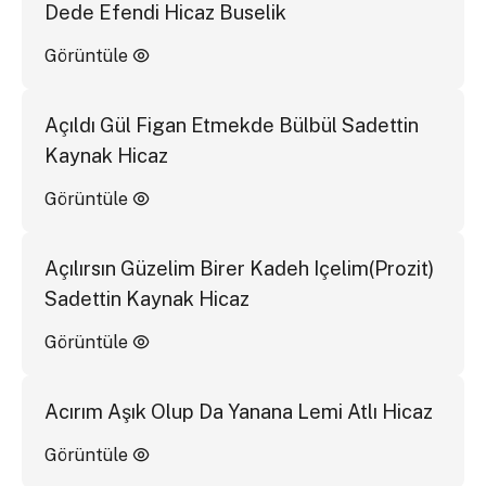
Dede Efendi Hicaz Buselik
Görüntüle
Açıldı Gül Figan Etmekde Bülbül Sadettin
Kaynak Hicaz
Görüntüle
Açılırsın Güzelim Birer Kadeh Içelim(Prozit)
Sadettin Kaynak Hicaz
Görüntüle
Acırım Aşık Olup Da Yanana Lemi Atlı Hicaz
Görüntüle