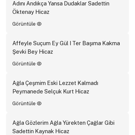
Adını Andıkça Yansa Dudaklar Sadettin
Öktenay Hicaz
Görüntüle
Affeyle Suçum Ey Gül I Ter Başıma Kakma
Şevki Bey Hicaz
Görüntüle
Ağla Çeşmim Eski Lezzet Kalmadı
Peymanede Selçuk Kurt Hicaz
Görüntüle
Ağla Gözlerim Ağla Yürekten Çağlar Gibi
Sadettin Kaynak Hicaz