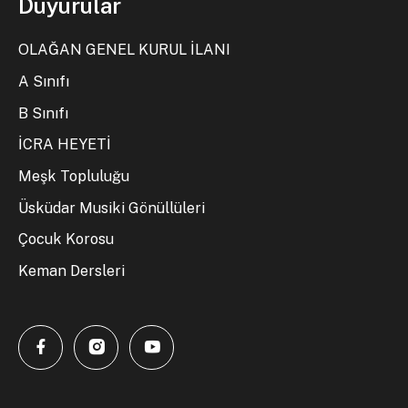
Duyurular
OLAĞAN GENEL KURUL İLANI
A Sınıfı
B Sınıfı
İCRA HEYETİ
Meşk Topluluğu
Üsküdar Musiki Gönüllüleri
Çocuk Korosu
Keman Dersleri