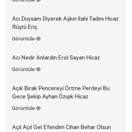
Acı Duysam Diyerek Aşkın Ilahi Tadını Hicaz
Rüştü Eriç
Görüntüle
Acı Nedir Anlardın Erol Sayan Hicaz
Görüntüle
Açık Bırak Pencereyi Örtme Perdeyi Bu
Gece Şekip Ayhan Özışık Hicaz
Görüntüle
Açıl Açıl Gel Efendim Cihan Behar Olsun