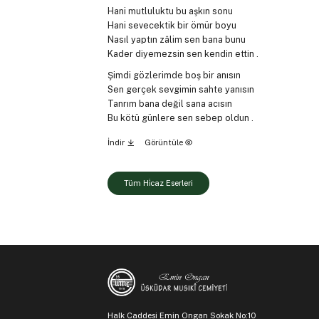
Hani mutluluktu bu aşkın sonu
Hani sevecektik bir ömür boyu
Nasıl yaptın zâlim sen bana bunu
Kader diyemezsin sen kendin ettin .
Şimdi gözlerimde boş bir anısın
Sen gerçek sevgimin sahte yanısın
Tanrım bana değil sana acısın
Bu kötü günlere sen sebep oldun .
İndir
Görüntüle
Tüm Hi̇caz Eserleri
Halk Caddesi Emin Ongan Sokak No:10