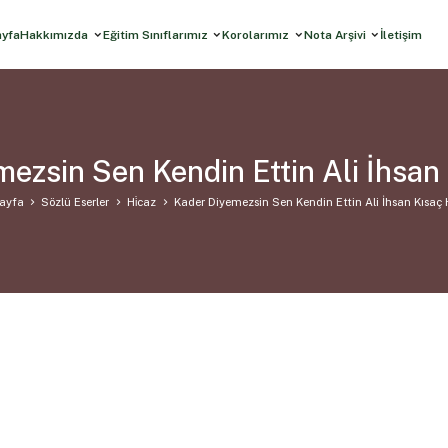
ayfa
Hakkımızda
Eğitim Sınıflarımız
Korolarımız
Nota Arşivi
İletişim
ezsin Sen Kendin Ettin Ali İhsan
ayfa
Sözlü Eserler
Hi̇caz
Kader Diyemezsin Sen Kendin Ettin Ali İhsan Kısaç 