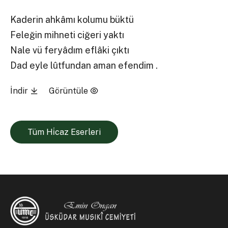
Kaderin ahkâmı kolumu büktü
Feleğin mihneti ciğeri yaktı
Nale vü feryâdım eflâki çıktı
Dad eyle lûtfundan aman efendim .
İndir
Görüntüle
Tüm Hi̇caz Eserleri