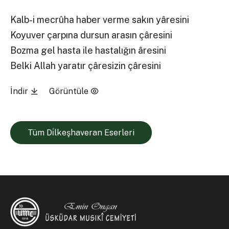
Kalb-i mecrûha haber verme sakın yâresini
Koyuver çarpına dursun arasın çâresini
Bozma gel hasta ile hastalığın âresini
Belki Allah yaratır çâresizin çâresini
İndir
Görüntüle
Tüm Di̇lkeşhaveran Eserleri