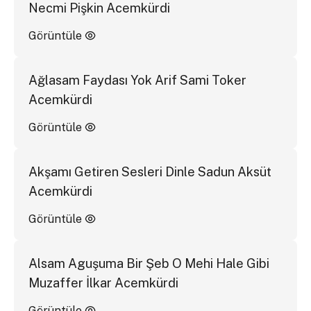
Necmi Pişkin Acemkürdi
Görüntüle
Ağlasam Faydası Yok Arif Sami Toker
Acemkürdi
Görüntüle
Akşamı Getiren Sesleri Dinle Sadun Aksüt
Acemkürdi
Görüntüle
Alsam Aguşuma Bir Şeb O Mehi Hale Gibi
Muzaffer İlkar Acemkürdi
Görüntüle