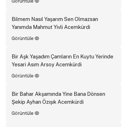
Görüntüle
Bilmem Nasıl Yaşarım Sen Olmazsan
Yanımda Mahmut Yivli Acemkürdi
Görüntüle
Bir Aşk Yaşadım Çamların En Kuytu Yerinde
Yesari Asım Arsoy Acemkürdi
Görüntüle
Bir Bahar Akşamında Yine Bana Dönsen
Şekip Ayhan Özışık Acemkürdi
Görüntüle