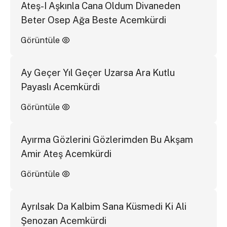
Ateş-I Aşkınla Cana Oldum Divaneden
Beter Osep Ağa Beste Acemkürdi
Görüntüle
Ay Geçer Yıl Geçer Uzarsa Ara Kutlu
Payaslı Acemkürdi
Görüntüle
Ayırma Gözlerini Gözlerimden Bu Akşam
Amir Ateş Acemkürdi
Görüntüle
Ayrılsak Da Kalbim Sana Küsmedi Ki Ali
Şenozan Acemkürdi