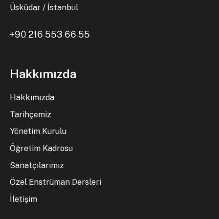
Üsküdar / İstanbul
+90 216 553 66 55
Hakkımızda
Hakkımızda
Tarihçemiz
Yönetim Kurulu
Öğretim Kadrosu
Sanatçılarımız
Özel Enstrüman Dersleri
İletişim