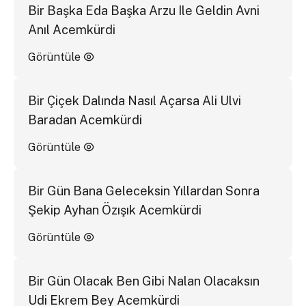
Bir Başka Eda Başka Arzu Ile Geldin Avni
Anıl Acemkürdi
Görüntüle
Bir Çiçek Dalında Nasıl Açarsa Ali Ulvi
Baradan Acemkürdi
Görüntüle
Bir Gün Bana Geleceksin Yıllardan Sonra
Şekip Ayhan Özışık Acemkürdi
Görüntüle
Bir Gün Olacak Ben Gibi Nalan Olacaksın
Udi Ekrem Bey Acemkürdi