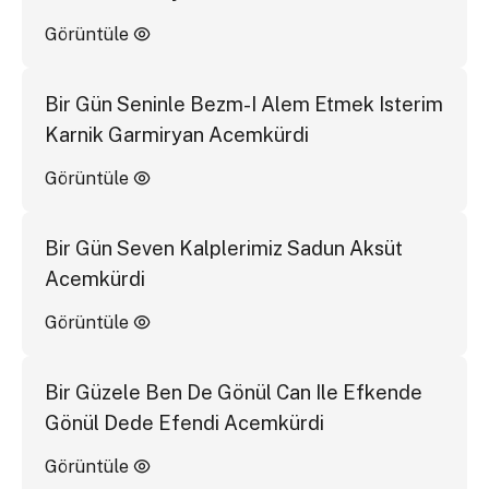
Görüntüle
Bir Gün Seninle Bezm-I Alem Etmek Isterim
Karnik Garmiryan Acemkürdi
Görüntüle
Bir Gün Seven Kalplerimiz Sadun Aksüt
Acemkürdi
Görüntüle
Bir Güzele Ben De Gönül Can Ile Efkende
Gönül Dede Efendi Acemkürdi
Görüntüle