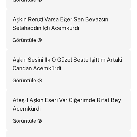
Aşkın Rengi Varsa Eğer Sen Beyazsın
Selahaddin İçli Acemkürdi
Görüntüle
Aşkın Sesini Ilk O Güzel Seste Işittim Artaki
Candan Acemkürdi
Görüntüle
Ateş-I Aşkın Eseri Var Ciğerimde Rıfat Bey
Acemkürdi
Görüntüle