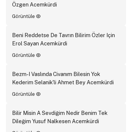
Özgen Acemkürdi
Görüntüle
Beni Reddetse De Tavrın Bilirim Özler Için
Erol Sayan Acemkürdi
Görüntüle
Bezm-I Vaslında Civanım Bilesin Yok
Kederim Selanik'li Ahmet Bey Acemkürdi
Görüntüle
Bilir Misin A Sevdiğim Nedir Benim Tek
Dileğim Yusuf Nalkesen Acemkürdi