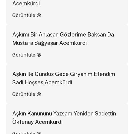
Acemkürdi
Görüntüle
Aşkımı Bir Anlasan Gözlerime Baksan Da
Mustafa Sağyaşar Acemkürdi
Görüntüle
Aşkın Ile Gündüz Gece Giryanım Efendim
Sadi Hoşses Acemkürdi
Görüntüle
Aşkın Kanununu Yazsam Yeniden Sadettin
Öktenay Acemkürdi
Görüntüle