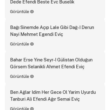
Dede Efendi Beste Evc Buselik
Görüntüle
Bağı Sinemde Açıp Lale Gibi Dağ-I Derun
Nayi Mehmet Egendi Eviç
Görüntüle
Bahar Erse Yine Seyr-I Gülistan Olduğun
Görsem Selanikli Ahmet Efendi Eviç
Görüntüle
Ben Ağlar Idim Her Gece Ol Yarim Uyurdu
Tanburi Ali Efendi Ağır Semai Eviç
Görüntüle