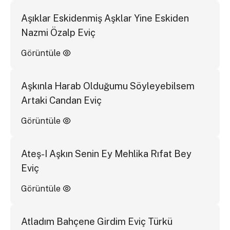
Aşıklar Eskidenmiş Aşklar Yine Eskiden
Nazmi Özalp Eviç
Görüntüle
Aşkınla Harab Olduğumu Söyleyebilsem
Artaki Candan Eviç
Görüntüle
Ateş-I Aşkın Senin Ey Mehlika Rıfat Bey
Eviç
Görüntüle
Atladım Bahçene Girdim Eviç Türkü