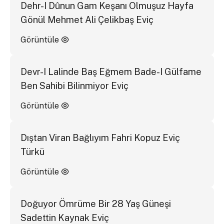
Dehr-I Dûnun Gam Keşanı Olmuşuz Hayfa
Gönül Mehmet Ali Çelikbaş Eviç
Görüntüle
Devr-I Lalinde Baş Eğmem Bade-I Gülfame
Ben Sahibi Bilinmiyor Eviç
Görüntüle
Dıştan Viran Bağlıyım Fahri Kopuz Eviç
Türkü
Görüntüle
Doğuyor Ömrüme Bir 28 Yaş Güneşi
Sadettin Kaynak Eviç