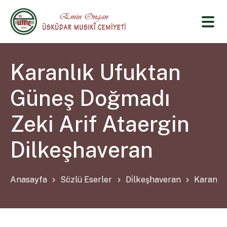
Karanlık Ufuktan
Güneş Doğmadı
Zeki Arif Ataergin
Dilkeşhaveran
Anasayfa
Sözlü Eserler
Di̇lkeşhaveran
Karanlık