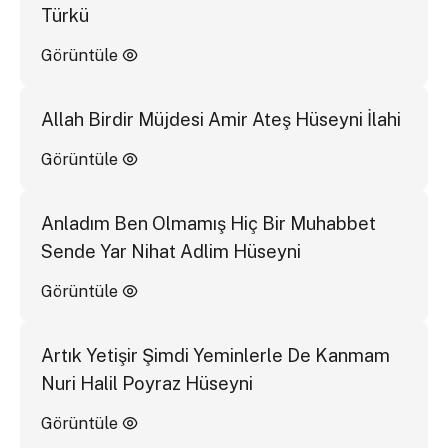
Türkü
Görüntüle
Allah Birdir Müjdesi Amir Ateş Hüseyni İlahi
Görüntüle
Anladım Ben Olmamış Hiç Bir Muhabbet
Sende Yar Nihat Adlim Hüseyni
Görüntüle
Artık Yetişir Şimdi Yeminlerle De Kanmam
Nuri Halil Poyraz Hüseyni
Görüntüle