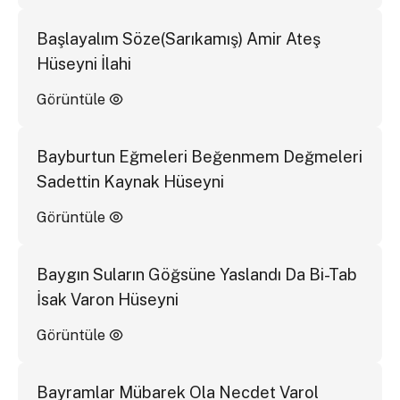
Başlayalım Söze(Sarıkamış) Amir Ateş
Hüseyni İlahi
Görüntüle
Bayburtun Eğmeleri Beğenmem Değmeleri
Sadettin Kaynak Hüseyni
Görüntüle
Baygın Suların Göğsüne Yaslandı Da Bi-Tab
İsak Varon Hüseyni
Görüntüle
Bayramlar Mübarek Ola Necdet Varol