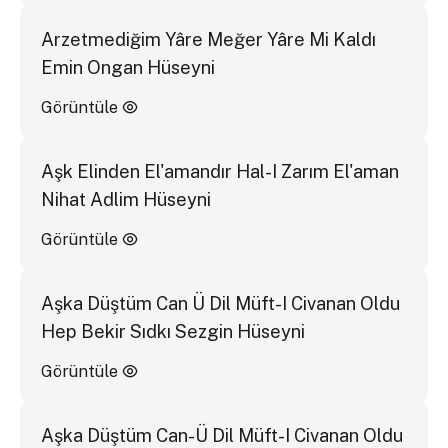
Arzetmediğim Yâre Meğer Yâre Mi Kaldı
Emin Ongan Hüseyni
Görüntüle
Aşk Elinden El'amandır Hal-I Zarım El'aman
Nihat Adlim Hüseyni
Görüntüle
Aşka Düştüm Can Ü Dil Müft-I Civanan Oldu
Hep Bekir Sıdkı Sezgin Hüseyni
Görüntüle
Aşka Düştüm Can-Ü Dil Müft-I Civanan Oldu