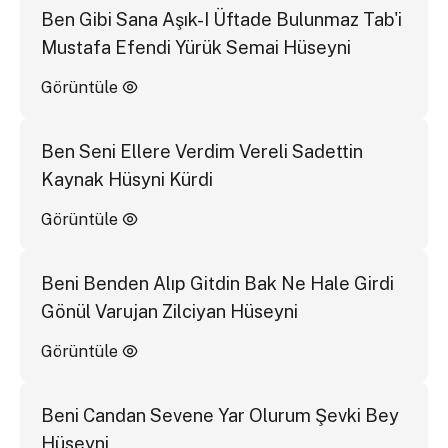
Ben Gibi Sana Aşık-I Üftade Bulunmaz Tab'i
Mustafa Efendi Yürük Semai Hüseyni
Görüntüle
Ben Seni Ellere Verdim Vereli Sadettin
Kaynak Hüsyni Kürdi
Görüntüle
Beni Benden Alıp Gitdin Bak Ne Hale Girdi
Gönül Varujan Zilciyan Hüseyni
Görüntüle
Beni Candan Sevene Yar Olurum Şevki Bey
Hüseyni