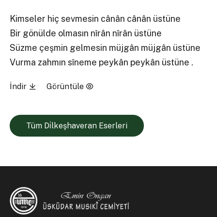
Kimseler hiç sevmesin cânân cânân üstüne
Bir gönülde olmasın nîrân nîrân üstüne
Süzme çeşmin gelmesin müjgân müjgân üstüne
Vurma zahmın sîneme peykân peykân üstüne .
İndir
Görüntüle
Tüm Di̇lkeşhaveran Eserleri