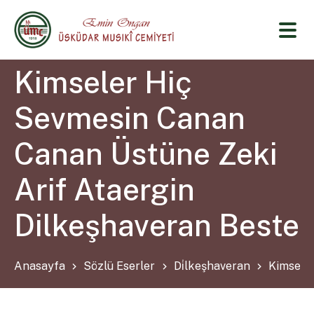
Kimseler Hiç
Sevmesin Canan
Canan Üstüne Zeki
Arif Ataergin
Dilkeşhaveran Beste
Anasayfa
Sözlü Eserler
Di̇lkeşhaveran
Kimseler