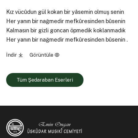
Kız vücûdun gül kokan bir yâsemin olmuş senin
Her yanın bir nağmedir mefkûresinden bûsenin
Kalmasın bir gizli goncan öpmedik koklanmadık
Her yanın bir nağmedir mefkûresinden bûsenin .
İndir
Görüntüle
Tüm Şedaraban Eserleri