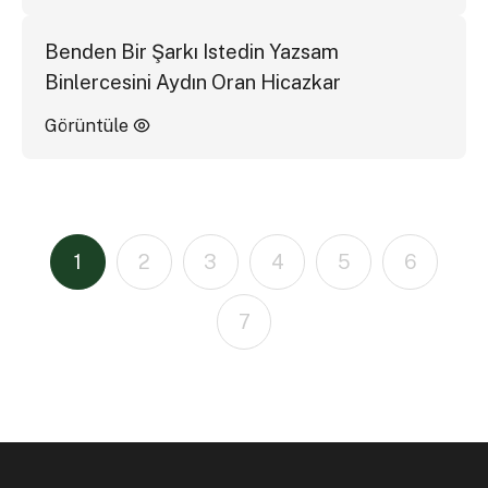
Benden Bir Şarkı Istedin Yazsam
Binlercesini Aydın Oran Hicazkar
Görüntüle
1
2
3
4
5
6
7