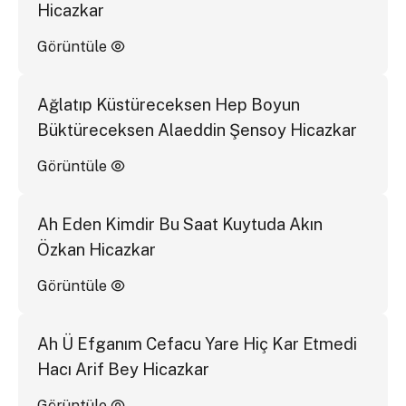
Hicazkar
Görüntüle
Ağlatıp Küstüreceksen Hep Boyun
Büktüreceksen Alaeddin Şensoy Hicazkar
Görüntüle
Ah Eden Kimdir Bu Saat Kuytuda Akın
Özkan Hicazkar
Görüntüle
Ah Ü Efganım Cefacu Yare Hiç Kar Etmedi
Hacı Arif Bey Hicazkar
Görüntüle