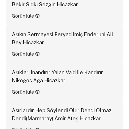
Bekir Sıdkı Sezgin Hicazkar
Görüntüle
Aşıkın Sermayesi Feryad Imiş Enderuni Ali
Bey Hicazkar
Görüntüle
Aşıkları Inandırır Yalan Va'd Ile Kandırır
Nikoğos Ağa Hicazkar
Görüntüle
Asırlardır Hep Söylendi Olur Dendi Olmaz
Dendi(Marmaray) Amir Ateş Hicazkar