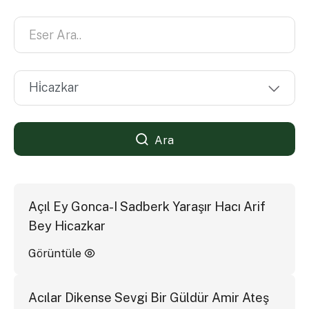
Ara
Açıl Ey Gonca-I Sadberk Yaraşır Hacı Arif
Bey Hicazkar
Görüntüle
Acılar Dikense Sevgi Bir Güldür Amir Ateş