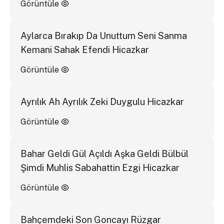
Görüntüle
Aylarca Bırakıp Da Unuttum Seni Sanma
Kemani Sahak Efendi Hicazkar
Görüntüle
Ayrılık Ah Ayrılık Zeki Duygulu Hicazkar
Görüntüle
Bahar Geldi Gül Açıldı Aşka Geldi Bülbül
Şimdi Muhlis Sabahattin Ezgi Hicazkar
Görüntüle
Bahçemdeki Son Goncayı Rüzgar