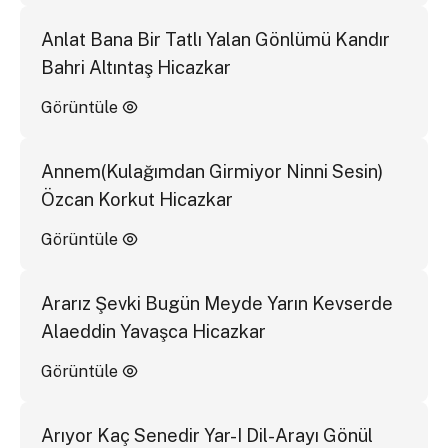
Anlat Bana Bir Tatlı Yalan Gönlümü Kandır
Bahri Altıntaş Hicazkar
Görüntüle
Annem(Kulağımdan Girmiyor Ninni Sesin)
Özcan Korkut Hicazkar
Görüntüle
Ararız Şevki Bugün Meyde Yarın Kevserde
Alaeddin Yavaşca Hicazkar
Görüntüle
Arıyor Kaç Senedir Yar-I Dil-Arayı Gönül