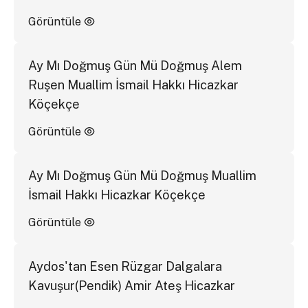
Görüntüle
Ay Mı Doğmuş Gün Mü Doğmuş Alem
Ruşen Muallim İsmail Hakkı Hicazkar
Köçekçe
Görüntüle
Ay Mı Doğmuş Gün Mü Doğmuş Muallim
İsmail Hakkı Hicazkar Köçekçe
Görüntüle
Aydos'tan Esen Rüzgar Dalgalara
Kavuşur(Pendik) Amir Ateş Hicazkar