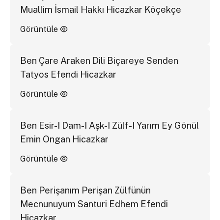
Muallim İsmail Hakkı Hicazkar Köçekçe
Görüntüle
Ben Çare Araken Dili Biçareye Senden
Tatyos Efendi Hicazkar
Görüntüle
Ben Esir-I Dam-I Aşk-I Zülf-I Yarım Ey Gönül
Emin Ongan Hicazkar
Görüntüle
Ben Perişanım Perişan Zülfünün
Mecnunuyum Santuri Edhem Efendi
Hicazkar