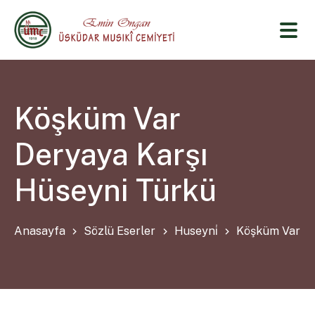
Köşküm Var
Deryaya Karşı
Hüseyni Türkü
Anasayfa
Sözlü Eserler
Huseyni̇
Köşküm Var De