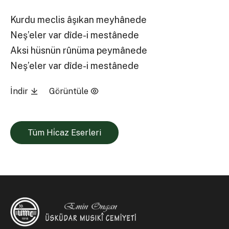
Kurdu meclis âşıkan meyhânede
Neş’eler var dîde-i mestânede
Aksi hüsnün rûnüma peymânede
Neş’eler var dîde-i mestânede
İndir
Görüntüle
Tüm Hi̇caz Eserleri