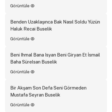
Görüntüle
Benden Uzaklaşınca Bak Nasıl Soldu Yüzün
Haluk Recai Buselik
Görüntüle
Beni Ihmal Bana Isyan Beni Giryan Et İsmail
Baha Sürelsan Buselik
Görüntüle
Bir Akşam Son Defa Seni Görmeden
Mustafa Seyran Buselik
Görüntüle