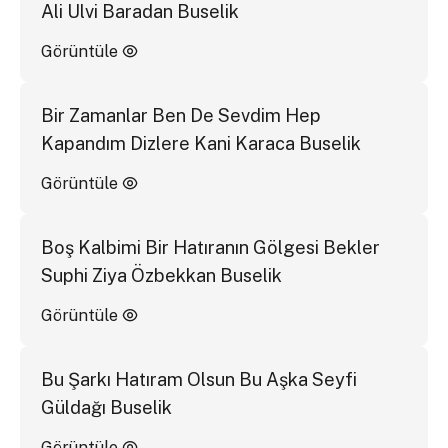
Ali Ulvi Baradan Buselik
Görüntüle
Bir Zamanlar Ben De Sevdim Hep
Kapandım Dizlere Kani Karaca Buselik
Görüntüle
Boş Kalbimi Bir Hatıranın Gölgesi Bekler
Suphi Ziya Özbekkan Buselik
Görüntüle
Bu Şarkı Hatıram Olsun Bu Aşka Seyfi
Güldağı Buselik
Görüntüle