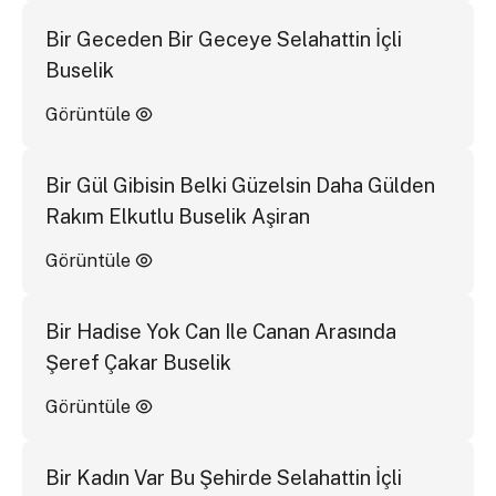
Bir Geceden Bir Geceye Selahattin İçli
Buselik
Görüntüle
Bir Gül Gibisin Belki Güzelsin Daha Gülden
Rakım Elkutlu Buselik Aşiran
Görüntüle
Bir Hadise Yok Can Ile Canan Arasında
Şeref Çakar Buselik
Görüntüle
Bir Kadın Var Bu Şehirde Selahattin İçli