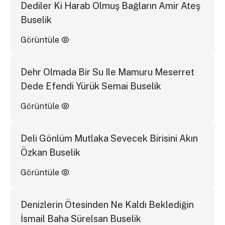
Dediler Ki Harab Olmuş Bağların Amir Ateş
Buselik
Görüntüle
Dehr Olmada Bir Su Ile Mamuru Meserret
Dede Efendi Yürük Semai Buselik
Görüntüle
Deli Gönlüm Mutlaka Sevecek Birisini Akın
Özkan Buselik
Görüntüle
Denizlerin Ötesinden Ne Kaldı Beklediğin
İsmail Baha Sürelsan Buselik