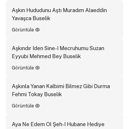
Aşkın Hududunu Aştı Muradım Alaeddin
Yavaşca Buselik
Görüntüle
Aşkındır Iden Sine-I Mecruhumu Suzan
Eyyubi Mehmed Bey Buselik
Görüntüle
Aşkınla Yanan Kalbimi Bilmez Gibi Durma
Fehmi Tokay Buselik
Görüntüle
Aya Ne Edem Ol Şeh-I Hubane Hediye