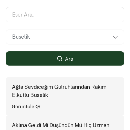
Ara
Ağla Sevdiceğim Gülruhlarından Rakım
Elkutlu Buselik
Görüntüle
Aklına Geldi Mi Düşündün Mü Hiç Uzman