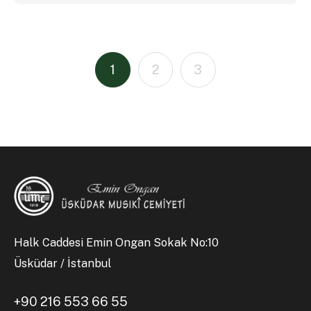
1
2
3
Halk Caddesi Emin Ongan Sokak No:10
Üsküdar / İstanbul
+90 216 553 66 55