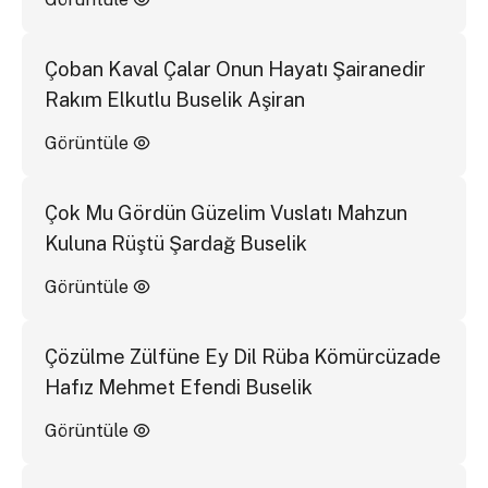
Çoban Kaval Çalar Onun Hayatı Şairanedir
Rakım Elkutlu Buselik Aşiran
Görüntüle
Çok Mu Gördün Güzelim Vuslatı Mahzun
Kuluna Rüştü Şardağ Buselik
Görüntüle
Çözülme Zülfüne Ey Dil Rüba Kömürcüzade
Hafız Mehmet Efendi Buselik
Görüntüle