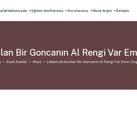
ayfa
Hakkımızda
Eğitim Sınıflarımız
Korolarımız
Nota Arşivi
İletişim
rılan Bir Goncanın Al Rengi Var E
a
Sözlü Eserler
Hi̇caz
Leblerinde Kıvrılan Bir Goncanın Al Rengi Var Emin On