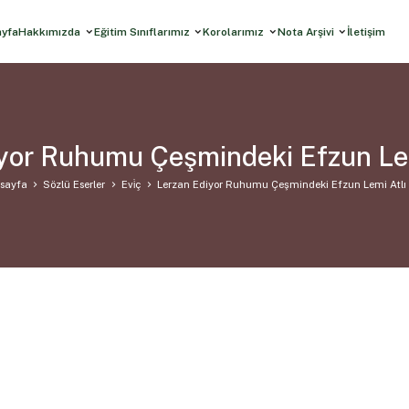
ayfa
Hakkımızda
Eğitim Sınıflarımız
Korolarımız
Nota Arşivi
İletişim
yor Ruhumu Çeşmindeki Efzun Lem
sayfa
Sözlü Eserler
Evi̇ç
Lerzan Ediyor Ruhumu Çeşmindeki Efzun Lemi Atlı 