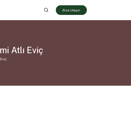
Bize Ulaşın
i Atlı Eviç
Eviç