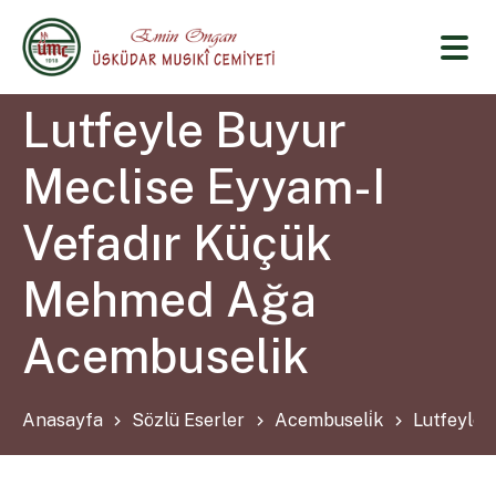
Lutfeyle Buyur
Meclise Eyyam-I
Vefadır Küçük
Mehmed Ağa
Acembuselik
Anasayfa
Sözlü Eserler
Acembuseli̇k
Lutfeyle 