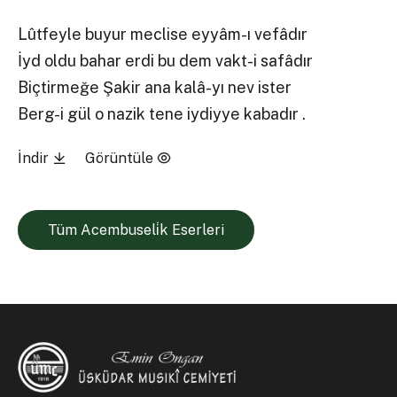
Lûtfeyle buyur meclise eyyâm-ı vefâdır
İyd oldu bahar erdi bu dem vakt-i safâdır
Biçtirmeğe Şakir ana kalâ-yı nev ister
Berg-i gül o nazik tene iydiyye kabadır .
İndir
Görüntüle
Tüm Acembuseli̇k Eserleri