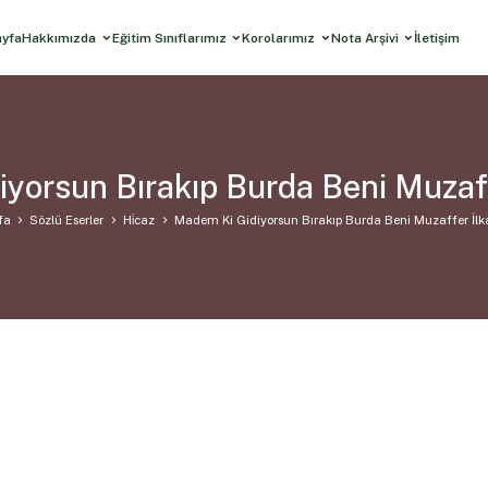
ayfa
Hakkımızda
Eğitim Sınıflarımız
Korolarımız
Nota Arşivi
İletişim
yorsun Bırakıp Burda Beni Muzaff
fa
Sözlü Eserler
Hi̇caz
Madem Ki Gidiyorsun Bırakıp Burda Beni Muzaffer İlk