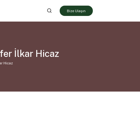
Bize Ulaşın
er İlkar Hicaz
ar Hicaz