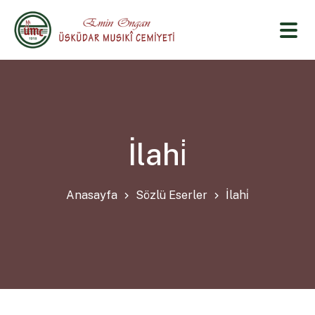
İlahi̇
Anasayfa
Sözlü Eserler
İlahi̇