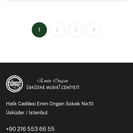
1
2
3
4
Halk Caddesi Emin Ongan Sokak No:10
Üsküdar / İstanbul
+90 216 553 66 55