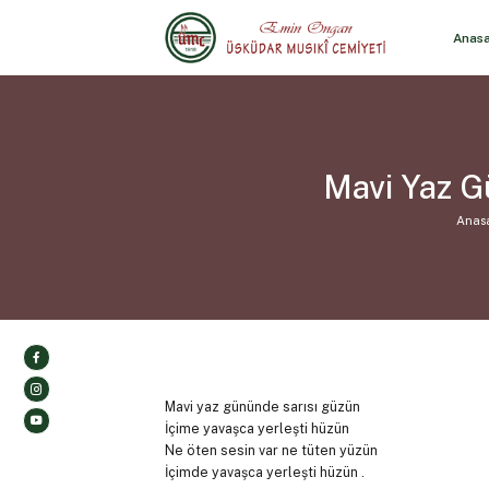
Anas
Mavi Yaz G
Anas
Mavi yaz gününde sarısı güzün
İçime yavaşca yerleşti hüzün
Ne öten sesin var ne tüten yüzün
İçimde yavaşca yerleşti hüzün .