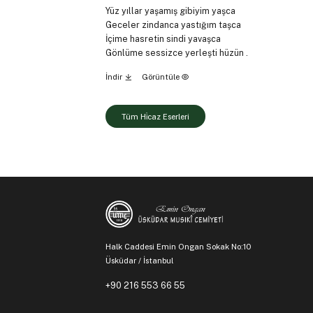
Yüz yıllar yaşamış gibiyim yaşca
Geceler zindanca yastığım taşca
İçime hasretin sindi yavaşca
Gönlüme sessizce yerleşti hüzün .
İndir
Görüntüle
Tüm Hi̇caz Eserleri
Halk Caddesi Emin Ongan Sokak No:10
Üsküdar / İstanbul
+90 216 553 66 55