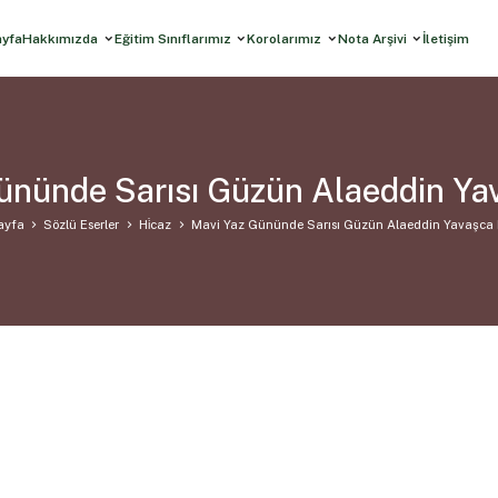
ayfa
Hakkımızda
Eğitim Sınıflarımız
Korolarımız
Nota Arşivi
İletişim
ününde Sarısı Güzün Alaeddin Ya
ayfa
Sözlü Eserler
Hi̇caz
Mavi Yaz Gününde Sarısı Güzün Alaeddin Yavaşca 