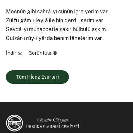
Mecnûn gibi sahrâ-yı cünûn içre yerim var
Zülfü gâm-ı leylâ ile bin derd-i serim var
Sevdâ-yı muhabbetle şakır bülbülü aşkım
Gülzâr-ı rûy-i yârda benim lânelerim var .
İndir
Görüntüle
Tüm Hi̇caz Eserleri