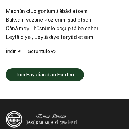
Mecnûn olup gönlümü âbâd etsem
Baksam yüzüne gözlerimi şâd etsem
Cânâ mey-i hüsnünle coşup tâ be seher
Leylâ diye , Leylâ diye feryâd etsem
İndir
Görüntüle
Tüm Bayati̇araban Eserleri