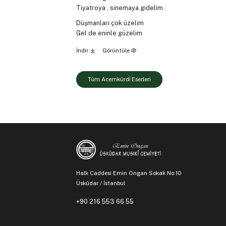
Tiyatroya , sinemaya gidelim .
Düşmanları çok üzelim
Gel de eninle güzelim
İndir
Görüntüle
Tüm Acemkürdi̇ Eserleri
Halk Caddesi Emin Ongan Sokak No:10
Üsküdar / İstanbul
+90 216 553 66 55