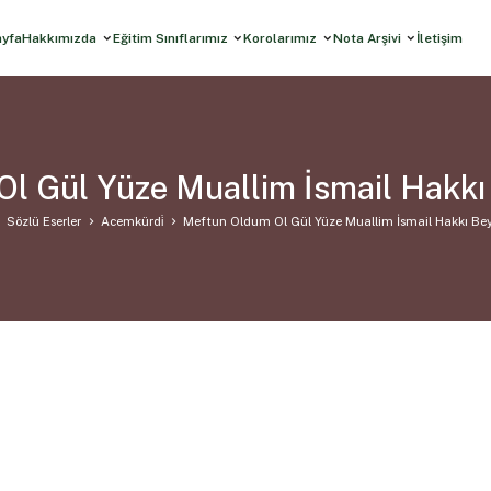
ayfa
Hakkımızda
Eğitim Sınıflarımız
Korolarımız
Nota Arşivi
İletişim
l Gül Yüze Muallim İsmail Hakk
Sözlü Eserler
Acemkürdi̇
Meftun Oldum Ol Gül Yüze Muallim İsmail Hakkı Be