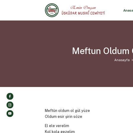
Anas
Meftun Oldum O
Anasayfa
Meftûn oldum ol gül yüze
Oldum esir şirin söze
El ele verelim
Kol kola gezelim