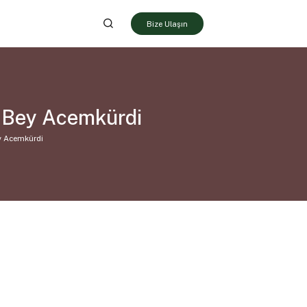
Bize Ulaşın
ı Bey Acemkürdi
y Acemkürdi